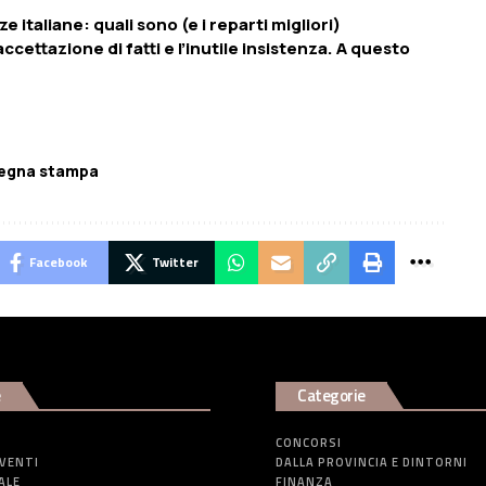
ze italiane: quali sono (e i reparti migliori)
 accettazione di fatti e l’inutile insistenza. A questo
egna stampa
Facebook
Twitter
e
Categorie
CONCORSI
EVENTI
DALLA PROVINCIA E DINTORNI
ALE
FINANZA