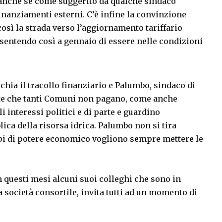
anche se come suggerito da qualche sindaco
inanziamenti esterni. C’è infine la convinzione
così la strada verso l’aggiornamento tariffario
sentendo così a gennaio di essere nelle condizioni
chia il tracollo finanziario e Palumbo, sindaco di
ote che tanti Comuni non pagano, come anche
i interessi politici e di parte e guardino
blica della risorsa idrica. Palumbo non si tira
pi di potere economico vogliono sempre mettere le
n questi mesi alcuni suoi colleghi che sono in
a società consortile, invita tutti ad un momento di