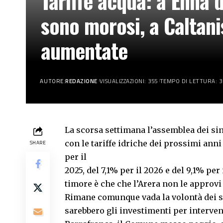
Tariffe acqua: a Enna 
sono morosi, a Caltani
aumentate
AUTORE:
REDAZIONE
VISUALIZZAZIONI: 355
TEMPO DI LETTURA: 3
La scorsa settimana l’assemblea dei sin
con le tariffe idriche dei prossimi ann
SHARE
per il
2025, del 7,1% per il 2026 e del 9,1% per 
timore è che che l’Arera non le approvi
Rimane comunque vada la volontà dei si
sarebbero gli investimenti per intervent