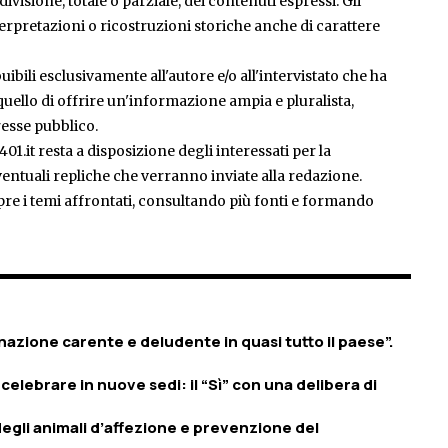
isione, totale o parziale, dei contenuti espressi. Gli
rpretazioni o ricostruzioni storiche anche di carattere
ibili esclusivamente all'autore e/o all'intervistato che ha
è quello di offrire un'informazione ampia e pluralista,
esse pubblico.
401.it resta a disposizione degli interessati per la
entuali repliche che verranno inviate alla redazione.
pre i temi affrontati, consultando più fonti e formando
azione carente e deludente in quasi tutto il paese”.
celebrare in nuove sedi: il “Sì” con una delibera di
egli animali d’affezione e prevenzione del