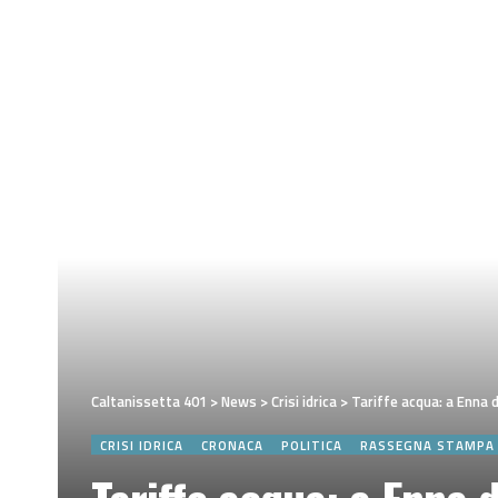
Caltanissetta 401
>
News
>
Crisi idrica
>
Tariffe acqua: a Enna 
CRISI IDRICA
CRONACA
POLITICA
RASSEGNA STAMPA