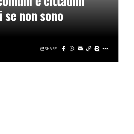
comuni e cittadini
i se non sono
SHARE