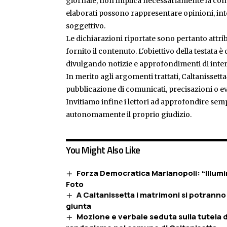
giornale, non implica necessariamente la condiv
elaborati possono rappresentare opinioni, inte
soggettivo.
Le dichiarazioni riportate sono pertanto attribu
fornito il contenuto. L'obiettivo della testata 
divulgando notizie e approfondimenti di inter
In merito agli argomenti trattati, Caltanissetta
pubblicazione di comunicati, precisazioni o ev
Invitiamo infine i lettori ad approfondire sem
autonomamente il proprio giudizio.
You Might Also Like
Forza Democratica Marianopoli: “Illumin
Foto
A Caltanissetta i matrimoni si potranno 
giunta
Mozione e verbale seduta sulla tutela d