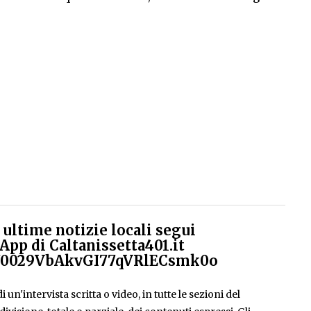
ultime notizie locali segui
App di Caltanissetta401.it
el/0029VbAkvGI77qVRlECsmk0o
 un'intervista scritta o video, in tutte le sezioni del