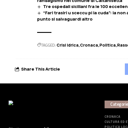
randagismo nel comune di Caltanisetta
Tre ospedali siciliani fra le 100 eccellen
“Fari trasiri u sceccu pi la cuda”: la non
punto si salvaguardi altro
TAGGED:
Crisi idrica
Cronaca
Politica
Rass
Share This Article
Categori
CRONACA
CULTURA ED 
POLITICA LOC