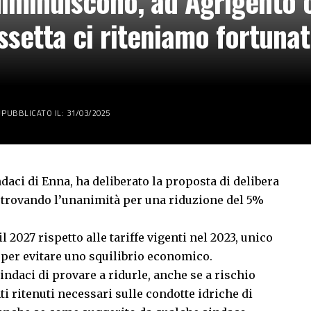
diminuiscono, ad Agrigento 
ssetta ci riteniamo fortunat
PUBBLICATO IL: 31/03/2025
daci di Enna, ha deliberato la proposta di delibera
i trovando l’unanimità per una riduzione del 5%
il 2027 rispetto alle tariffe vigenti nel 2023, unico
 per evitare uno squilibrio economico.
ndaci di provare a ridurle, anche se a rischio
i ritenuti necessari sulle condotte idriche di