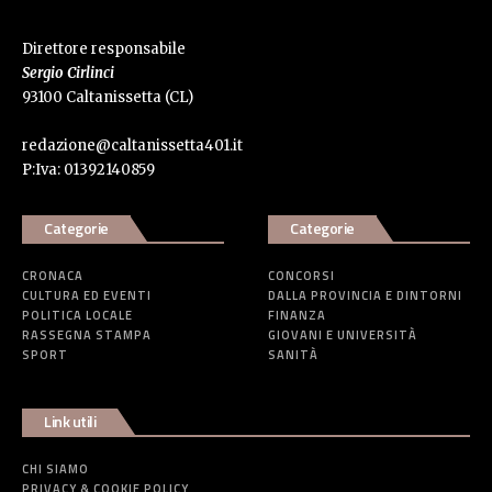
Direttore responsabile
Sergio Cirlinci
93100 Caltanissetta (CL)
redazione@caltanissetta401.it
P:Iva: 01392140859
Categorie
Categorie
CRONACA
CONCORSI
CULTURA ED EVENTI
DALLA PROVINCIA E DINTORNI
POLITICA LOCALE
FINANZA
RASSEGNA STAMPA
GIOVANI E UNIVERSITÀ
SPORT
SANITÀ
Link utili
CHI SIAMO
PRIVACY & COOKIE POLICY