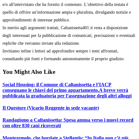
e/o all'intervistato che ha fornito il contenuto. L'obiettivo della testata è
quello di offrire un'informazione ampia e pluralista, divulgando notizie e
approfondimenti di interesse pubblico.
In merito agli argomenti trattati, Caltanissetta401.it resta a disposizione
degli interessati per la pubblicazione di comunicati, precisazioni o eventuali
repliche che verranno inviate alla redazione.
Invitiamo infine i lettori ad approfondire sempre i temi affrontati,
consultando più fonti e formando autonomamente il proprio giudizio.
You Might Also Like
Social Housing: il Comune di Caltanissetta e l’IACP
consegnano le chiavi del primo appartamento.A breve verrà
pubblicata la graduatoria per l’assegnazione degli altri alloggi
Il Questore (Vicario Reggente in sede vacante)
Randagismo a Caltanissetta: Spesa annua verso i nuovi record
con oltre 830 cani ricoverati
Montezemolo, che bordate a Stellantis: “In Italia non c’è più