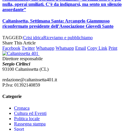
nulla, operai umiliati. C’è da indignarsi, ma sento un silenzio
assordante”
Caltanissetta, Settimana Santa: Arcangelo Giammusso
riconfermato presidente dell’Associazione Giovedì Santo
TAGGED:
Crisi idrica
Riceviamo e pubblichiamo
Share This Article
Facebook
Twitter
Whatsapp
Whatsapp
Email
Copy Link
Print
Direttore responsabile
Sergio Cirlinci
93100 Caltanissetta (CL)
redazione@caltanissetta401.it
P:Iva: 01392140859
Categorie
Cronaca
Cultura ed Eventi
Politica locale
Rassegna stampa
Sport