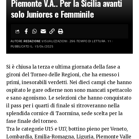
Piemonte V.A.. Per la Sicilia avanti
solo Juniores e Femminile
AUTORE:
REDAZIONE
VISUALIZZAZIONI: 296
TEMPO DI LETTURA: 11
PUBBLICATO IL: 15/04/2025
Si è chiusa la terza e ultima giornata della fase a
gironi del Torneo delle Regioni, che ha emesso i
primi, inesorabili verdetti. Nei dieci campi che hanno
ospitato le gare odierne non sono mancati spettacolo
e sano agonismo. Le selezioni che hanno conquistato
il pass per i quarti di finale si ritroveranno nella
splendida cornice di Taormina, sede scelta per la
fase finale del torneo.
Tra le categorie U15 e U17, bottino pieno per Veneto,
Lombardia, Emilia-Romagna, Liguria, Piemonte Valle