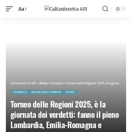
Aa
Caltanissetta 401
>
News
>
Cronaca
>
Torneo delle Regioni 2025, è la giornata dei verdetti: fanno il pieno Lombardia, Emilia-Romagna e Piemonte V.A.. Per la Sicilia avanti solo Juniores e Femminile
CRONACA
RASSEGNA STAMPA
SPORT
Torneo delle Regioni 2025, è la
giornata dei verdetti: fanno il pieno
Lombardia, Emilia-Romagna e