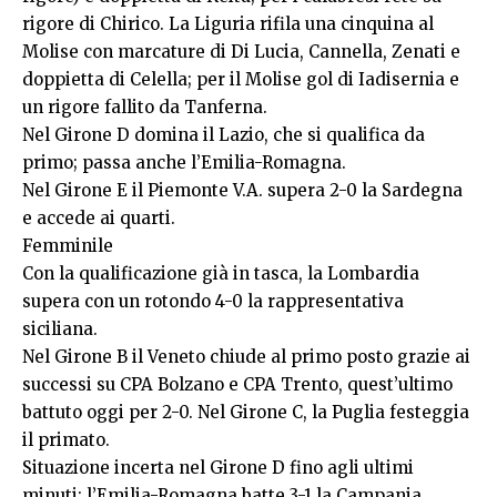
rigore di Chirico. La Liguria rifila una cinquina al
Molise con marcature di Di Lucia, Cannella, Zenati e
doppietta di Celella; per il Molise gol di Iadisernia e
un rigore fallito da Tanferna.
Nel Girone D domina il Lazio, che si qualifica da
primo; passa anche l’Emilia-Romagna.
Nel Girone E il Piemonte V.A. supera 2-0 la Sardegna
e accede ai quarti.
Femminile
Con la qualificazione già in tasca, la Lombardia
supera con un rotondo 4-0 la rappresentativa
siciliana.
Nel Girone B il Veneto chiude al primo posto grazie ai
successi su CPA Bolzano e CPA Trento, quest’ultimo
battuto oggi per 2-0. Nel Girone C, la Puglia festeggia
il primato.
Situazione incerta nel Girone D fino agli ultimi
minuti: l’Emilia-Romagna batte 3-1 la Campania,