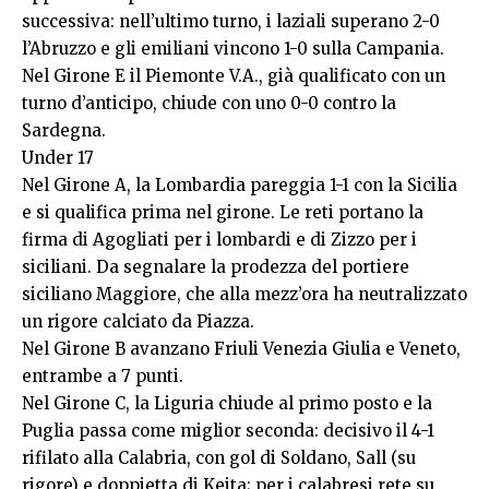
successiva: nell’ultimo turno, i laziali superano 2-0
l’Abruzzo e gli emiliani vincono 1-0 sulla Campania.
Nel Girone E il Piemonte V.A., già qualificato con un
turno d’anticipo, chiude con uno 0-0 contro la
Sardegna.
Under 17
Nel Girone A, la Lombardia pareggia 1-1 con la Sicilia
e si qualifica prima nel girone. Le reti portano la
firma di Agogliati per i lombardi e di Zizzo per i
siciliani. Da segnalare la prodezza del portiere
siciliano Maggiore, che alla mezz’ora ha neutralizzato
un rigore calciato da Piazza.
Nel Girone B avanzano Friuli Venezia Giulia e Veneto,
entrambe a 7 punti.
Nel Girone C, la Liguria chiude al primo posto e la
Puglia passa come miglior seconda: decisivo il 4-1
rifilato alla Calabria, con gol di Soldano, Sall (su
rigore) e doppietta di Keita; per i calabresi rete su