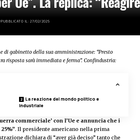
er Ue”. La replica: “Reagir
PUBBLICATO IL: 27/02/2025
e di gabinetto della sua amministrazione: “Presto
ra risposta sarà immediata e ferma”. Confindustria:
La reazione del mondo politico e
industriale
guerra commerciale’ con l’Ue e annuncia che i
l 25%”
. Il presidente americano nella prima
trazione dichiara di “aver già deciso” tanto che