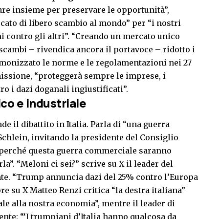
rare insieme per preservare le opportunità”,
rcato di libero scambio al mondo” per “i nostri
ni contro gli altri”. “Creando un mercato unico
i scambi – rivendica ancora il portavoce – ridotto i
armonizzato le norme e le regolamentazioni nei 27
missione, “proteggerà sempre le imprese, i
o i dazi doganali ingiustificati”.
co e industriale
il dibattito in Italia. Parla di “una guerra
Schlein, invitando la presidente del Consiglio
a perché questa guerra commerciale saranno
la”. “Meloni ci sei?” scrive su X il leader del
te. “Trump annuncia dazi del 25% contro l’Europa
e su X Matteo Renzi critica “la destra italiana”
male alla nostra economia”, mentre il leader di
nte: “‘I trumpiani d’Italia hanno qualcosa da