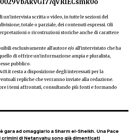
el/0029VbAkvGI77qVRlECsmk0o
 un'intervista scritta o video, in tutte le sezioni del
isione, totale o parziale, dei contenuti espressi. Gli
rpretazioni o ricostruzioni storiche anche di carattere
ibili esclusivamente all'autore e/o all'intervistato che ha
è quello di offrire un'informazione ampia e pluralista,
esse pubblico.
401.it resta a disposizione degli interessati per la
entuali repliche che verranno inviate alla redazione.
pre i temi affrontati, consultando più fonti e formando
 è gara ad omaggiarlo a Sharm el-Sheikh. Una Pace
 i crimini di Netanyahu sono già dimenticati