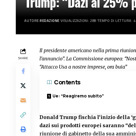
Trump: “Dazi al 25% p
AUTORE:
REDAZIONE
VISUALIZZAZIONI: 288
TEMPO DI LETTURA: 4
Il presidente americano nella prima riunion
l’annuncio”. La Commissione europea: “Nost
SHARE
“Attacco Usa a nostre imprese, ora buia”
Contents
Ue: “Reagiremo subito”
Donald Trump fischia l’inizio della ‘
dazi sui prodotti europei saranno “de
riunione di gabinetto della sua amminis