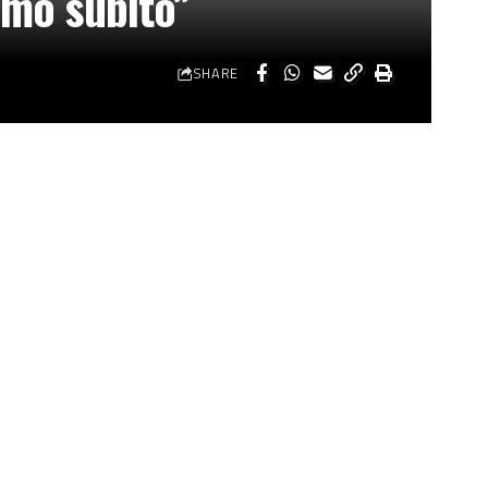
emo subito”
SHARE