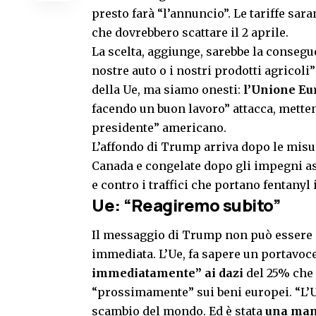
presto farà “l’annuncio”. Le tariffe sa
che dovrebbero scattare il 2 aprile.
La scelta, aggiunge, sarebbe la consegu
nostre auto o i nostri prodotti agricoli”
della Ue, ma siamo onesti:
l’Unione Eur
facendo un buon lavoro” attacca, metten
presidente” americano.
L’affondo di Trump arriva dopo le misu
Canada e congelate dopo gli impegni as
e contro i traffici che portano fentanyl i
Ue: “Reagiremo subito”
Il messaggio di Trump non può essere 
immediata. L’Ue, fa sapere un portavo
immediatamente” ai dazi
del 25% che
“prossimamente” sui beni europei. “L’U
scambio del mondo. Ed è stata
una mann