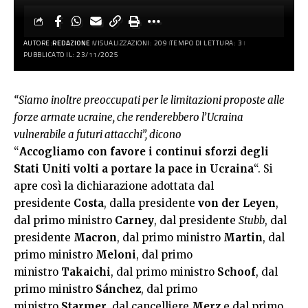
AUTORE:
REDAZIONE
VISUALIZZAZIONI: 209
TEMPO DI LETTURA: 3
PUBBLICATO IL: 23/11/2025
“Siamo inoltre preoccupati per le limitazioni proposte alle
forze armate ucraine, che renderebbero l’Ucraina
vulnerabile a futuri attacchi”, dicono
“
Accogliamo con favore i continui sforzi degli
Stati Uniti volti a portare la pace in Ucraina
“. Si
apre così la dichiarazione adottata dal
presidente
Costa
, dalla presidente
von der Leyen
,
dal primo ministro
Carney
, dal presidente
Stubb
, dal
presidente
Macron
, dal primo ministro
Martin
, dal
primo ministro
Meloni
, dal primo
ministro
Takaichi
, dal primo ministro
Schoof
, dal
primo ministro
Sánchez
, dal primo
ministro
Starmer
, dal cancelliere
Merz
e dal primo