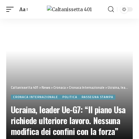
Aa
Caltanissetta 401
>
News
>
Cronaca
>
Cronaca Internazionale
>
Ucraina, leader Ue-G7: “Il piano Usa richiede ulteriore lavoro. Nessuna modifica dei confini con la forza”
CRONACA INTERNAZIONALE
POLITICA
RASSEGNA STAMPA
Ucraina, leader Ue-G7: “Il piano Usa
richiede ulteriore lavoro. Nessuna
modifica dei confini con la forza”