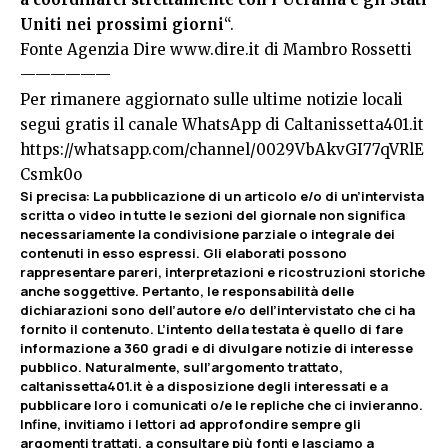
Uniti nei prossimi giorni
“.
Fonte Agenzia Dire
www.dire.it
di Mambro Rossetti
——————
Per rimanere aggiornato sulle ultime notizie locali
segui gratis il canale WhatsApp di Caltanissetta401.it
https://whatsapp.com/channel/0029VbAkvGI77qVRlE
Csmk0o
Si precisa
:
La pubblicazione di un articolo e/o di un’intervista
scritta o video in tutte le sezioni del giornale non significa
necessariamente la condivisione parziale o integrale dei
contenuti in esso espressi. Gli elaborati possono
rappresentare pareri, interpretazioni e ricostruzioni storiche
anche soggettive. Pertanto, le responsabilità delle
dichiarazioni sono dell’autore e/o dell’intervistato che ci ha
fornito il contenuto. L’intento della testata è quello di fare
informazione a 360 gradi e di divulgare notizie di interesse
pubblico. Naturalmente, sull’argomento trattato,
caltanissetta401.it è a disposizione degli interessati e a
pubblicare loro i comunicati o/e le repliche che ci invieranno.
Infine, invitiamo i lettori ad approfondire sempre gli
argomenti trattati, a consultare più fonti e lasciamo a