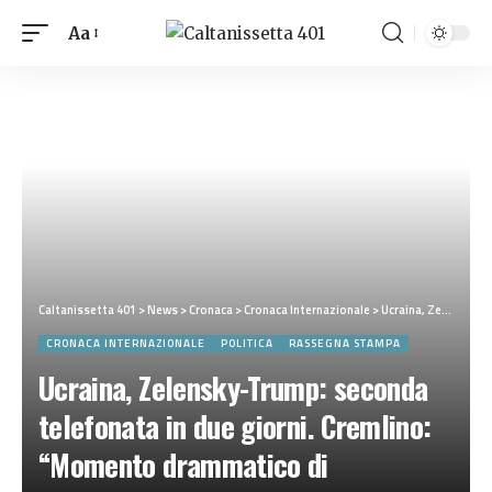
Aa
Caltanissetta 401
>
News
>
Cronaca
>
Cronaca Internazionale
>
Ucraina, Zelensky-Trump: seconda telefonata in due giorni. Cremlino: “Momento drammatico di escalation”
CRONACA INTERNAZIONALE
POLITICA
RASSEGNA STAMPA
Ucraina, Zelensky-Trump: seconda
telefonata in due giorni. Cremlino:
“Momento drammatico di