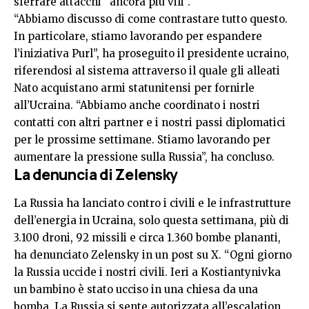
sferrare attacchi “ancora più vili”.
“Abbiamo discusso di come contrastare tutto questo.
In particolare, stiamo lavorando per espandere
l’iniziativa Purl”, ha proseguito il presidente ucraino,
riferendosi al sistema attraverso il quale gli alleati
Nato acquistano armi statunitensi per fornirle
all’Ucraina. “Abbiamo anche coordinato i nostri
contatti con altri partner e i nostri passi diplomatici
per le prossime settimane. Stiamo lavorando per
aumentare la pressione sulla Russia”, ha concluso.
La denuncia di Zelensky
La Russia ha lanciato contro i civili e le infrastrutture
dell’energia in Ucraina, solo questa settimana, più di
3.100 droni, 92 missili e circa 1.360 bombe plananti,
ha denunciato Zelensky in un post su X. “Ogni giorno
la Russia uccide i nostri civili. Ieri a Kostiantynivka
un bambino è stato ucciso in una chiesa da una
bomba. La Russia si sente autorizzata all’escalation