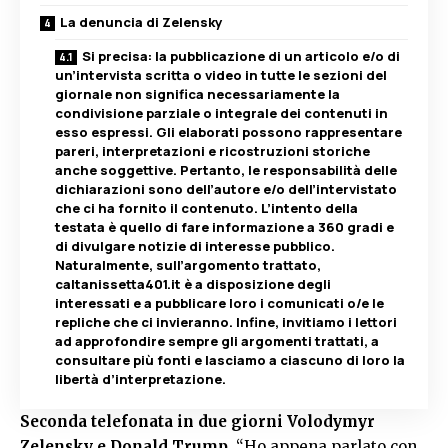
La denuncia di Zelensky
Si precisa: la pubblicazione di un articolo e/o di
un’intervista scritta o video in tutte le sezioni del
giornale non significa necessariamente la
condivisione parziale o integrale dei contenuti in
esso espressi. Gli elaborati possono rappresentare
pareri, interpretazioni e ricostruzioni storiche
anche soggettive. Pertanto, le responsabilità delle
dichiarazioni sono dell’autore e/o dell’intervistato
che ci ha fornito il contenuto. L’intento della
testata è quello di fare informazione a 360 gradi e
di divulgare notizie di interesse pubblico.
Naturalmente, sull’argomento trattato,
caltanissetta401.it è a disposizione degli
interessati e a pubblicare loro i comunicati o/e le
repliche che ci invieranno. Infine, invitiamo i lettori
ad approfondire sempre gli argomenti trattati, a
consultare più fonti e lasciamo a ciascuno di loro la
libertà d’interpretazione.
Seconda telefonata in due giorni Volodymyr
Zelensky e Donald Trump
. “Ho appena parlato con