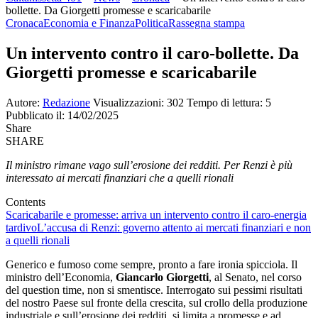
bollette. Da Giorgetti promesse e scaricabarile
Cronaca
Economia e Finanza
Politica
Rassegna stampa
Un intervento contro il caro-bollette. Da
Giorgetti promesse e scaricabarile
Autore:
Redazione
Visualizzazioni: 302
Tempo di lettura: 5
Pubblicato il: 14/02/2025
Share
SHARE
Il ministro rimane vago sull’erosione dei redditi. Per Renzi è più
interessato ai mercati finanziari che a quelli rionali
Contents
Scaricabarile e promesse: arriva un intervento contro il caro-energia
tardivo
L’accusa di Renzi: governo attento ai mercati finanziari e non
a quelli rionali
Generico e fumoso come sempre, pronto a fare ironia spicciola. Il
ministro dell’Economia,
Giancarlo Giorgetti
, al Senato, nel corso
del question time, non si smentisce. Interrogato sui pessimi risultati
del nostro Paese sul fronte della crescita, sul crollo della produzione
industriale e sull’erosione dei redditi, si limita a promesse e ad