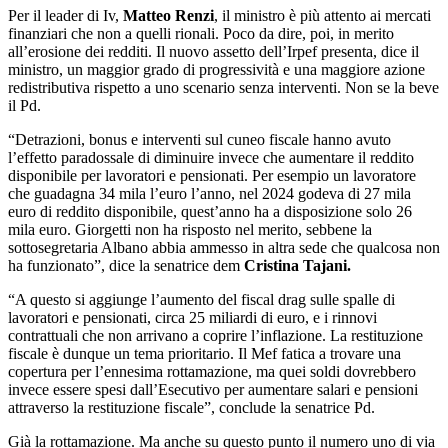
Per il leader di Iv,
Matteo Renzi
, il ministro è più attento ai mercati
finanziari che non a quelli rionali. Poco da dire, poi, in merito
all’erosione dei redditi. Il nuovo assetto dell’Irpef presenta, dice il
ministro, un maggior grado di progressività e una maggiore azione
redistributiva rispetto a uno scenario senza interventi. Non se la beve
il Pd.
“Detrazioni, bonus e interventi sul cuneo fiscale hanno avuto
l’effetto paradossale di diminuire invece che aumentare il reddito
disponibile per lavoratori e pensionati. Per esempio un lavoratore
che guadagna 34 mila l’euro l’anno, nel 2024 godeva di 27 mila
euro di reddito disponibile, quest’anno ha a disposizione solo 26
mila euro. Giorgetti non ha risposto nel merito, sebbene la
sottosegretaria Albano abbia ammesso in altra sede che qualcosa non
ha funzionato”, dice la senatrice dem
Cristina Tajani.
“A questo si aggiunge l’aumento del fiscal drag sulle spalle di
lavoratori e pensionati, circa 25 miliardi di euro, e i rinnovi
contrattuali che non arrivano a coprire l’inflazione. La restituzione
fiscale è dunque un tema prioritario. Il Mef fatica a trovare una
copertura per l’ennesima rottamazione, ma quei soldi dovrebbero
invece essere spesi dall’Esecutivo per aumentare salari e pensioni
attraverso la restituzione fiscale”, conclude la senatrice Pd.
Già la rottamazione. Ma anche su questo punto il numero uno di via