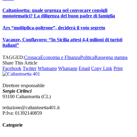
Caltanissetta: quale urgenza nel convocare consigli
monotematici? La diligenza del buon padre di famiglia
Ars “moltiplica-poltrone”, deciderà il voto segreto
Vacanze, Conflavoro: “In Sicilia attesi 4,4 milioni di turisti
italiani”
TAGGED:
Cronaca
Economia e FInanza
Politica
Rassegna stampa
Share This Article
Facebook
Twitter
Whatsapp
Whatsapp
Email
Copy Link
Print
Direttore responsabile
Sergio Cirlinci
93100 Caltanissetta (CL)
redazione@caltanissetta401.it
P:Iva: 01392140859
Categorie