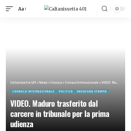
Aa
Caltanissetta 401
>
News
>
Cronaca
>
Cronaca Internazionale
>
VIDEO. Maduro trasferito dal carcere in tribunale per la prima udienza
CRONACA INTERNAZIONALE
POLITICA
RASSEGNA STAMPA
VIDEO. Maduro trasferito dal
carcere in tribunale per la prima
udienza