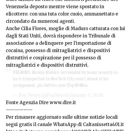
Venezuela deposto mentre viene spostato in
elicottero: con una tuta color cuoio, ammanettato e
circondato da numerosi agenti.
Anche Cilia Flores, moglie di Maduro catturata con lui
dagli Stati Uniti, dovrà rispondere in Tribunale di
associazione a delinquere per l’importazione di
cocaina, possesso di mitragliatrici e dispositivi
distruttivi e cospirazione per il possesso di
mitragliatrici e dispositivi distruttivi.
BREAKING: Nicolás Maduro surrounded by heavy security as
he is transported to New York City court ahead of his
arraignment.
pic.twitter.com/2EqrMrNKxe
— Fox News (@FoxNews)
January 5, 2026
Fonte Agenzia Dire
www.dire.it
——————
Per rimanere aggiornato sulle ultime notizie locali
segui gratis il canale WhatsApp di Caltanissetta401.it