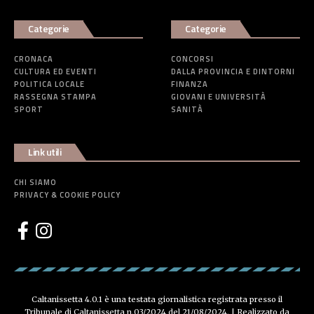
Categorie
Categorie
CRONACA
CONCORSI
CULTURA ED EVENTI
DALLA PROVINCIA E DINTORNI
POLITICA LOCALE
FINANZA
RASSEGNA STAMPA
GIOVANI E UNIVERSITÀ
SPORT
SANITÀ
Link utili
CHI SIAMO
PRIVACY & COOKIE POLICY
Caltanissetta 4.0.1 è una testata giornalistica registrata presso il
Tribunale di Caltanissetta n.03/2024 del 21/08/2024. | Realizzato da