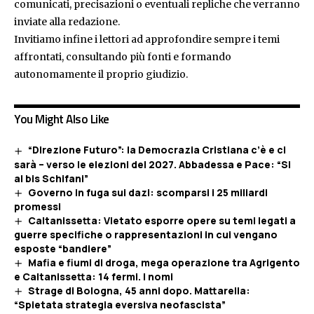
comunicati, precisazioni o eventuali repliche che verranno
inviate alla redazione.
Invitiamo infine i lettori ad approfondire sempre i temi
affrontati, consultando più fonti e formando
autonomamente il proprio giudizio.
You Might Also Like
“Direzione Futuro”: la Democrazia Cristiana c’è e ci
sarà – verso le elezioni del 2027. Abbadessa e Pace: “Si
al bis Schifani”
Governo in fuga sui dazi: scomparsi i 25 miliardi
promessi
Caltanissetta: Vietato esporre opere su temi legati a
guerre specifiche o rappresentazioni in cui vengano
esposte “bandiere”
Mafia e fiumi di droga, mega operazione tra Agrigento
e Caltanissetta: 14 fermi. I nomi
Strage di Bologna, 45 anni dopo. Mattarella:
“Spietata strategia eversiva neofascista”