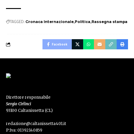
TAGGED:
Cronaca Internazionale
Politica
Rassegna stampa
Facebook
Direttore responsabile
Sergio Cirlinci
93100 Caltanissetta (CL)
redazione@caltanissetta401.it
P:Iva: 01392140859