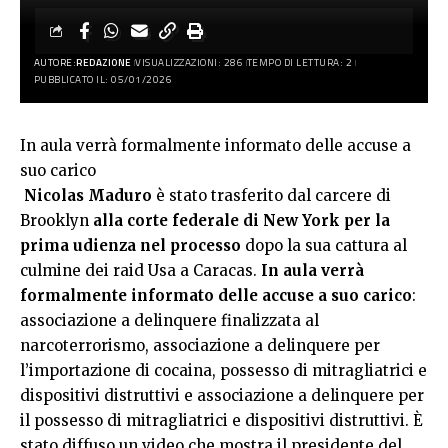
AUTORE:
REDAZIONE
VISUALIZZAZIONI: 286
TEMPO DI LETTURA: 2
PUBBLICATO IL: 05/01/2026
In aula verrà formalmente informato delle accuse a
suo carico
Nicolas Maduro
è stato trasferito dal carcere di
Brooklyn
alla corte federale di New York per la
prima udienza nel processo
dopo la sua cattura al
culmine dei raid Usa a Caracas.
In aula verrà
formalmente informato delle accuse a suo carico
:
associazione a delinquere finalizzata al
narcoterrorismo, associazione a delinquere per
l’importazione di cocaina, possesso di mitragliatrici e
dispositivi distruttivi e associazione a delinquere per
il possesso di mitragliatrici e dispositivi distruttivi. È
stato diffuso un video che mostra il presidente del