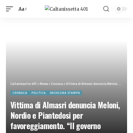
Aa
Caltanissetta 401
>
News
>
Cronaca
>
Vittima di Almasri denuncia Meloni, Nordio e Piantedosi per favoreggiamento. “Il governo sapeva, ha chiesto all’Aja riserbo sull’arresto”
CRONACA
POLITICA
RASSEGNA STAMPA
Vittima di Almasri denuncia Meloni,
Nordio e Piantedosi per
favoreggiamento. “Il governo