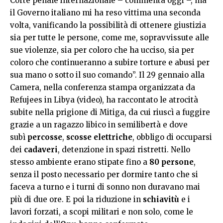
Corte penale internazionale – commenta oggi –, ma
il Governo italiano mi ha reso vittima una seconda
volta, vanificando la possibilità di ottenere giustizia
sia per tutte le persone, come me, sopravvissute alle
sue violenze, sia per coloro che ha ucciso, sia per
coloro che continueranno a subire torture e abusi per
sua mano o sotto il suo comando”. Il 29 gennaio alla
Camera,
nella conferenza stampa organizzata da
Refujees in Libya (video)
, ha raccontato le atrocità
subite nella prigione di Mitiga, da cui riuscì a fuggire
grazie a un ragazzo libico in semilibertà e dove
subì
percosse
,
scosse elettriche
, obbligo di occuparsi
dei
cadaveri
, detenzione in spazi ristretti. Nello
stesso ambiente erano stipate fino a
80 persone
,
senza il posto necessario per dormire tanto che si
faceva a turno e i turni di sonno non duravano mai
più di due ore. E poi la riduzione in
schiavitù
e i
lavori forzati, a scopi militari e non solo, come le