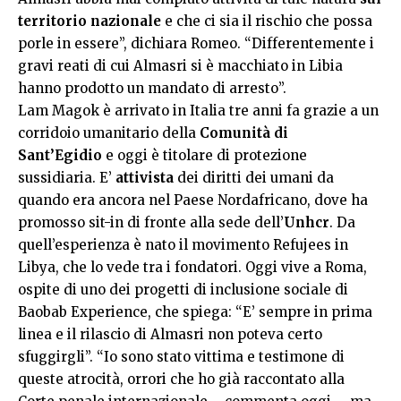
territorio nazionale
e che ci sia il rischio che possa
porle in essere”, dichiara Romeo. “Differentemente i
gravi reati di cui Almasri si è macchiato in Libia
hanno prodotto un mandato di arresto”.
Lam Magok è arrivato in Italia tre anni fa grazie a un
corridoio umanitario della
Comunità di
Sant’Egidio
e oggi è titolare di protezione
sussidiaria. E’
attivista
dei diritti dei umani da
quando era ancora nel Paese Nordafricano, dove ha
promosso sit-in di fronte alla sede dell’
Unhcr
. Da
quell’esperienza è nato il movimento Refujees in
Libya, che lo vede tra i fondatori. Oggi vive a Roma,
ospite di uno dei progetti di inclusione sociale di
Baobab Experience, che spiega: “E’ sempre in prima
linea e il rilascio di Almasri non poteva certo
sfuggirgli”. “Io sono stato vittima e testimone di
queste atrocità, orrori che ho già raccontato alla