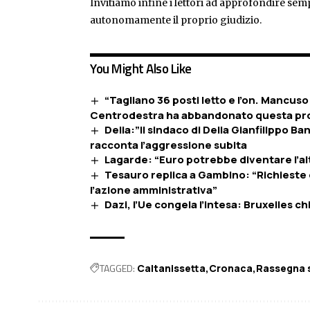
Invitiamo infine i lettori ad approfondire sem
autonomamente il proprio giudizio.
You Might Also Like
“Tagliano 36 posti letto e l’on. Mancuso 
Centrodestra ha abbandonato questa pro
Delia:”Il sindaco di Delia Gianfilippo B
racconta l’aggressione subita
Lagarde: “Euro potrebbe diventare l’alt
Tesauro replica a Gambino: “Richieste d
l’azione amministrativa”
Dazi, l’Ue congela l’intesa: Bruxelles ch
TAGGED:
Caltanissetta
Cronaca
Rassegna 