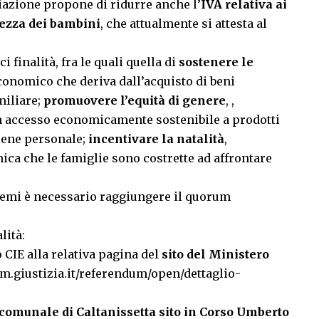
ociazione propone di ridurre anche l’
IVA relativa ai
rezza dei bambini
, che attualmente si attesta al
 finalità, fra le quali quella di
sostenere le
economico che deriva dall’acquisto di beni
miliare;
promuovere l’equità di genere
, ,
un accesso economicamente sostenibile a prodotti
giene personale;
incentivare la natalità
,
ca che le famiglie sono costrette ad affrontare
 temi è necessario raggiungere il quorum
lità:
CIE alla relativa pagina del
sito del Ministero
m.giustizia.it/referendum/open/dettaglio-
comunale di Caltanissetta sito in Corso Umberto