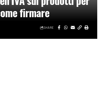
ell’IVA sui prodotti per
 come firmare
SHARE