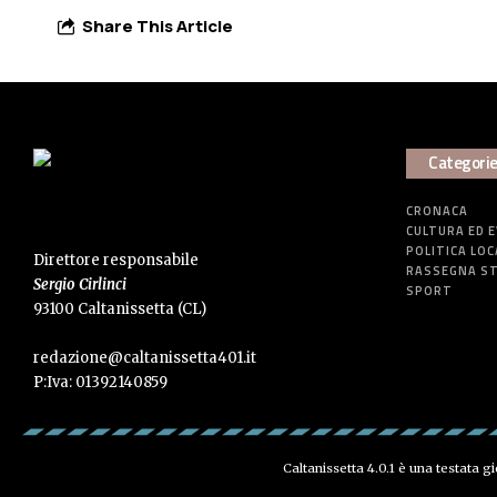
Share This Article
Categori
CRONACA
CULTURA ED 
POLITICA LOC
Direttore responsabile
RASSEGNA S
Sergio Cirlinci
SPORT
93100 Caltanissetta (CL)
redazione@caltanissetta401.it
P:Iva: 01392140859
Caltanissetta 4.0.1 è una testata g