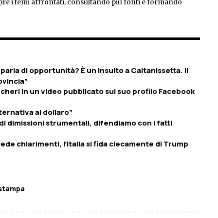
pre i temi affrontati, consultando più fonti e formando
parla di opportunità? È un insulto a Caltanissetta. Il
vincia”
ancheri in un video pubblicato sul suo profilo Facebook
ernativa al dollaro”
i dimissioni strumentali, difendiamo con i fatti
iede chiarimenti, l’Italia si fida ciecamente di Trump
stampa