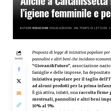
Anche a Caltanissetta l
l’igiene femminile e p
AUTORE:
REDAZIONE
VISUALIZZAZIONI: 284
TEMPO DI LETTURA: 2
Proposta di legge di iniziativa popolare per 
pannolini e altri beni che incidono econom
SHARE
“Giovani&Futuro”
, associazione nazio
famiglie e delle imprese, ha depositato
iniziativa popolare per il taglio dell’
ad alcuni prodotti per la prima infan
È già attiva, infatti, una
raccolta firme
mestruali, pannolini e altri beni impr
10% al 5%
.