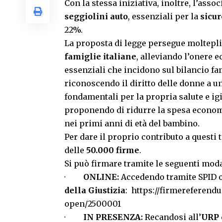
Con la stessa iniziativa, inoltre, l’ass
seggiolini auto
, essenziali per la
sicu
22%.
La proposta di legge persegue molteplici
famiglie italiane
, alleviando l’onere 
essenziali che incidono sul bilancio fa
riconoscendo il diritto delle donne a 
fondamentali per la propria salute e i
proponendo di ridurre la spesa economi
nei primi anni di età del bambino.
Per dare il proprio contributo a questi
delle
50.000 firme
.
Si può firmare tramite le seguenti moda
·
ONLINE:
Accedendo tramite SPID o 
della Giustizia
:
https://firmereferendu
open/2500001
·
IN PRESENZA:
Recandosi all’
URP 