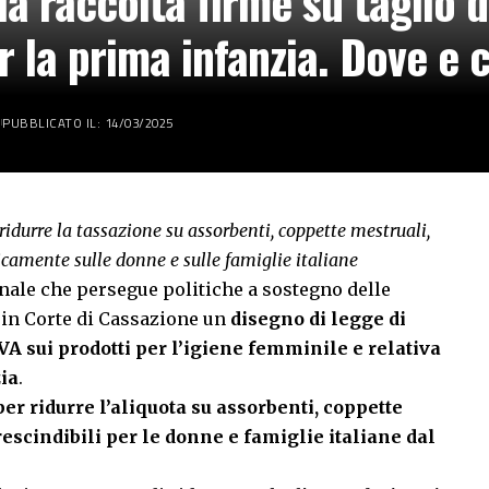
a raccolta firme su taglio d
er la prima infanzia. Dove e
PUBBLICATO IL: 14/03/2025
ridurre la tassazione su assorbenti, coppette mestruali,
icamente sulle donne e sulle famiglie italiane
nale che persegue politiche a sostegno delle
 in Corte di Cassazione un
disegno di legge di
IVA sui prodotti per l’igiene femminile e relativa
zia
.
per
ridurre l’aliquota su assorbenti, coppette
escindibili per le donne e famiglie italiane dal