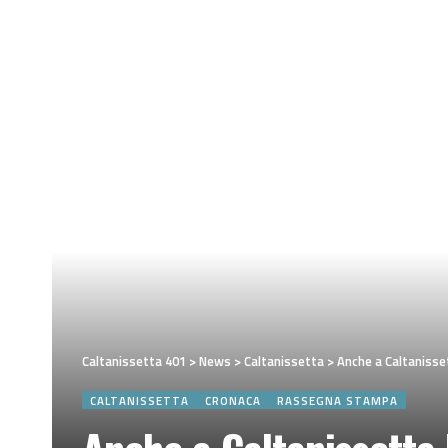
Caltanissetta 401
>
News
>
Caltanissetta
>
Anche a Caltanisset
CALTANISSETTA
CRONACA
RASSEGNA STAMPA