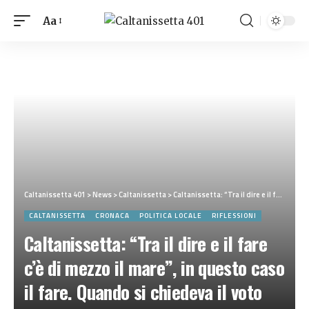
Aa
Caltanissetta 401
>
News
>
Caltanissetta
>
Caltanissetta: “Tra il dire e il fare c’è di mezzo il mare”, in questo caso il fare. Quando si chiedeva il voto certi di risolvere i problemi, avendo in tasca tutte le soluzioni
CALTANISSETTA
CRONACA
POLITICA LOCALE
RIFLESSIONI
Caltanissetta: “Tra il dire e il fare
c’è di mezzo il mare”, in questo caso
il fare. Quando si chiedeva il voto