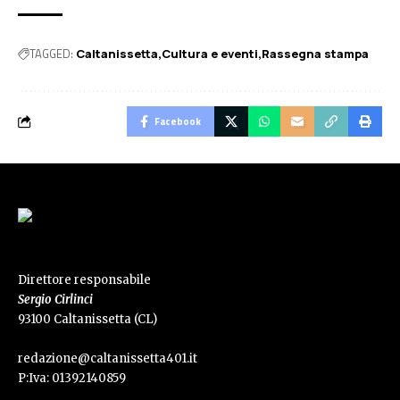
TAGGED:
Caltanissetta
Cultura e eventi
Rassegna stampa
Facebook
Direttore responsabile
Sergio Cirlinci
93100 Caltanissetta (CL)
redazione@caltanissetta401.it
P:Iva: 01392140859