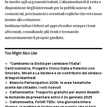
In merito agli argomenti trattati, Caltanissetta401.it resta a
disposizione degli interessati per la pubblicazione di
comunicati, precisazioni o eventuali repliche che verranno
inviate alla redazione.
Invitiamo infine i lettori ad approfondire sempre i temi
affrontati, consultando più fonti e formando
autonomamente il proprio giudizio.
You Might Also Like
“Cambiamo la Sicilia per cambiare l’Italia”.
Centrosinistra, Progetto Civico Italia a Palermo con
Onorato, Miceli e La Vardera e un contributo del sindaco
di Napoli Manfredi
Bilancio Partecipativo 2026: le aree tematiche
scelte dai cittadini. I voti ricevuti
Caltanissetta: Trasporto gratuito per alunni disabili:
la domanda da presentare entro il 24 gennaio 2025
Caltanissetta, FUORI TEDx: Una giornata intera
diversa, la mattina in teatro per un evento che si farà