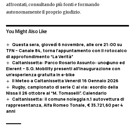
affrontati, consultando più fonti e formando
autonomamente il proprio giudizio.
You Might Also Like
Questa sera, giovedì 6 novembre, alle ore 21:00 su
TFN – Canale 84, torna l’appuntamento con il rotocalco
di approfondimento “La Verità”
Caltanissetta: Parco Rosario Assunto: uno@uno ed
Elerent – S.G. Mobility presenti all’inaugurazione con
un’esperienza gratuita in e-bike
Il Meteo a Caltanissetta Venerdi 16 Gennaio 2026
Rugby, campionato di serie C al via: esordio della
Nissa il 26 ottobre al “M. Tomaselli”. Calendario
Caltanissetta: Il comune noleggia n.1 autovettura di
rappresentanza, Alfa Romeo Tonale, € 35.721,60 per 4
anni