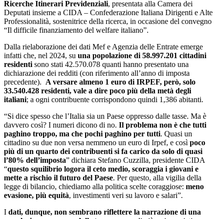
Ricerche Itinerari Previdenziali
, presentata alla Camera dei
Deputati insieme a CIDA – Confederazione Italiana Dirigenti e Alte
Professionalità, sostenitrice della ricerca, in occasione del convegno
“Il difficile finanziamento del welfare italiano”.
Dalla rielaborazione dei dati Mef e Agenzia delle Entrate emerge
infatti che, nel 2024, su
una popolazione di 58.997.201 cittadini
residenti
sono stati 42.570.078 quanti hanno presentato una
dichiarazione dei redditi (con riferimento all’anno di imposta
precedente).
A versare almeno 1 euro di IRPEF, però, solo
33.540.428 residenti, vale a dire poco più della metà degli
italiani
; a ogni contribuente corrispondono quindi 1,386 abitanti.
“Si dice spesso che l’Italia sia un Paese oppresso dalle tasse. Ma è
davvero così? I numeri dicono di no.
Il problema non è che tutti
paghino troppo, ma che pochi paghino per tutti
. Quasi un
cittadino su due non versa nemmeno un euro di Irpef, e così
poco
più di un quarto dei contribuenti si fa carico da solo di quasi
l’80% dell’imposta
” dichiara Stefano Cuzzilla, presidente CIDA
“
questo squilibrio logora il ceto medio, scoraggia i giovani e
mette a rischio il futuro del Paese
. Per questo, alla vigilia della
legge di bilancio, chiediamo alla politica scelte coraggiose:
meno
evasione, più equità
, investimenti veri su lavoro e salari”.
I
dati, dunque, non sembrano riflettere la narrazione di una