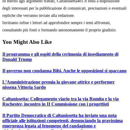
In merito agli argomenti trattati, Caltanissetta401.it resta a disposizione
degli interessati per la pubblicazione di comunicati, precisazioni o eventuali
repliche che verranno inviate alla redazione.
Invitiamo infine i lettori ad approfondire sempre i temi affrontati,
consultando più fonti e formando autonomamente il proprio giudizio.
You Might Also Like
Il programma e gli ospiti della cerimonia di insediamento di
Donald Trump
Il governo non condanna Bibi. Anche le opposizioni si spaccano
L’Amministrazione premia la giovane attrice e performer
nissena Vittoria Sardo
Caltanissetta: Collegamento viario tra la via Romita e la via
Rochester, incontro in II Commissione con i progettisti
Il Partito Democratico di Caltanissetta ha inviato una nota
ufficiale alle istituzioni competenti, denunciando la gravissima
emergenza legata al fenomeno del randagismo e