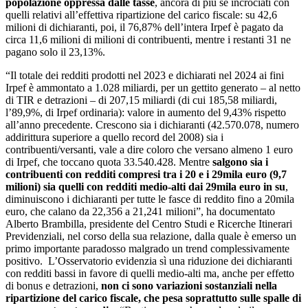
popolazione oppressa dalle tasse
, ancora di più se incrociati con
quelli relativi all’effettiva ripartizione del carico fiscale: su 42,6
milioni di dichiaranti, poi, il 76,87% dell’intera Irpef è pagato da
circa 11,6 milioni di milioni di contribuenti, mentre i restanti 31 ne
pagano solo il 23,13%.
“Il totale dei redditi prodotti nel 2023 e dichiarati nel 2024 ai fini
Irpef è ammontato a 1.028 miliardi, per un gettito generato – al netto
di TIR e detrazioni – di 207,15 miliardi (di cui 185,58 miliardi,
l’89,9%, di Irpef ordinaria): valore in aumento del 9,43% rispetto
all’anno precedente. Crescono sia i dichiaranti (42.570.078, numero
addirittura superiore a quello record del 2008) sia i
contribuenti/versanti, vale a dire coloro che versano almeno 1 euro
di Irpef, che toccano quota 33.540.428. Mentre
salgono sia i
contribuenti con redditi compresi tra i 20 e i 29mila euro (9,7
milioni) sia quelli con redditi medio-alti dai 29mila euro in su
,
diminuiscono i dichiaranti per tutte le fasce di reddito fino a 20mila
euro, che calano da 22,356 a 21,241 milioni”, ha documentato
Alberto Brambilla, presidente del Centro Studi e Ricerche Itinerari
Previdenziali, nel corso della sua relazione, dalla quale è emerso un
primo importante paradosso malgrado un trend complessivamente
positivo. L’Osservatorio evidenzia sì una riduzione dei dichiaranti
con redditi bassi in favore di quelli medio-alti ma, anche per effetto
di bonus e detrazioni,
non ci sono variazioni sostanziali nella
ripartizione del carico fiscale, che pesa soprattutto sulle spalle di