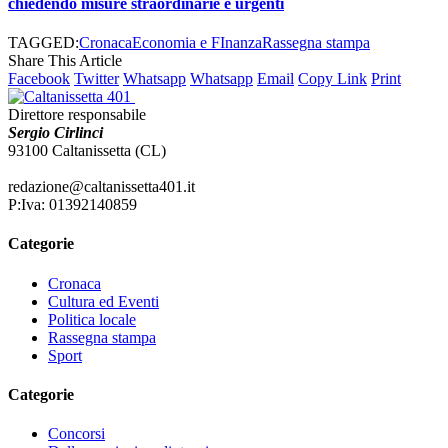
chiedendo misure straordinarie e urgenti
TAGGED:
Cronaca
Economia e FInanza
Rassegna stampa
Share This Article
Facebook
Twitter
Whatsapp
Whatsapp
Email
Copy Link
Print
Direttore responsabile
Sergio Cirlinci
93100 Caltanissetta (CL)
redazione@caltanissetta401.it
P:Iva: 01392140859
Categorie
Cronaca
Cultura ed Eventi
Politica locale
Rassegna stampa
Sport
Categorie
Concorsi