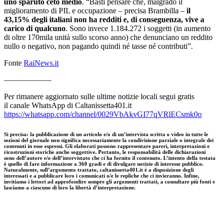
uno sparuto ceto medio
. “Basti pensare che, malgrado il
miglioramento di PIL e occupazione – precisa Brambilla –
il
43,15% degli italiani non ha redditi e, di conseguenza, vive a
carico di qualcuno
. Sono invece 1.184.272 i soggetti (in aumento
di oltre 170mila unità sullo scorso anno) che denunciano un reddito
nullo o negativo, non pagando quindi né tasse né contributi”.
Fonte
RaiNews.it
——————
Per rimanere aggiornato sulle ultime notizie locali segui gratis
il canale WhatsApp di Caltanissetta401.it
https://whatsapp.com/channel/0029VbAkvGI77qVRlECsmk0o
Si precisa
:
la pubblicazione di un articolo e/o di un’intervista scritta o video in tutte le
sezioni del giornale non significa necessariamente la condivisione parziale o integrale dei
contenuti in esso espressi. Gli elaborati possono rappresentare pareri, interpretazioni e
ricostruzioni storiche anche soggettive. Pertanto, le responsabilità delle dichiarazioni
sono dell’autore e/o dell’intervistato che ci ha fornito il contenuto. L’intento della testata
è quello di fare informazione a 360 gradi e di divulgare notizie di interesse pubblico.
Naturalmente, sull’argomento trattato, caltanissetta401.it è a disposizione degli
interessati e a pubblicare loro i comunicati o/e le repliche che ci invieranno. Infine,
invitiamo i lettori ad approfondire sempre gli argomenti trattati, a consultare più fonti e
lasciamo a ciascuno di loro la libertà d’interpretazione.