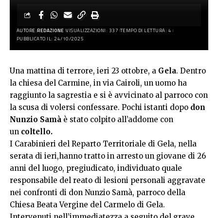
AUTORE:
REDAZIONE
VISUALIZZAZIONI: 337
TEMPO DI LETTURA: 4
PUBBLICATO IL: 24/10/2025
Una mattina di terrore, ieri 23 ottobre, a
Gela
. Dentro
la chiesa del Carmine, in via Cairoli, un uomo ha
raggiunto la sagrestia e si è avvicinato al parroco con
la scusa di volersi confessare. Pochi istanti dopo
don
Nunzio Samà
è stato colpito all’addome con
un
coltello.
I Carabinieri del Reparto Territoriale di Gela, nella
serata di ieri,hanno tratto in arresto un giovane di 26
anni del luogo, pregiudicato, individuato quale
responsabile del reato di lesioni personali aggravate
nei confronti di don Nunzio Samà, parroco della
Chiesa Beata Vergine del Carmelo di Gela.
Intervenuti nell’immediatezza a seguito del grave