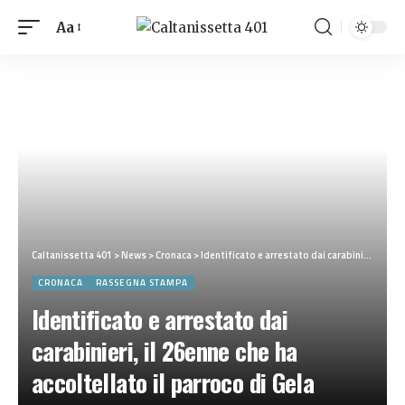
Aa
Caltanissetta 401
>
News
>
Cronaca
>
Identificato e arrestato dai carabinieri, il 26enne che ha accoltellato il parroco di Gela
CRONACA
RASSEGNA STAMPA
Identificato e arrestato dai
carabinieri, il 26enne che ha
accoltellato il parroco di Gela