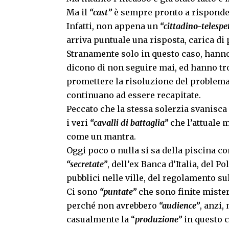
Ma il
“cast”
è sempre pronto a rispond
Infatti, non appena un
“cittadino-telespe
arriva puntuale una risposta, carica di
Stranamente solo in questo caso, hanno
dicono di non seguire mai, ed hanno tro
promettere la risoluzione del problem
continuano ad essere recapitate.
Peccato che la stessa solerzia svanisca 
i veri
“cavalli di battaglia”
che l’attuale 
come un mantra.
Oggi poco o nulla si sa della piscina 
“secretate”
, dell’ex Banca d’Italia, del P
pubblici nelle ville, del regolamento s
Ci sono
“puntate”
che sono finite miste
perché non avrebbero
“audience”
, anzi
casualmente la “
produzione”
in questo c