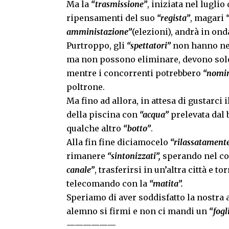
Ma la
“trasmissione”
, iniziata nel lugli
ripensamenti del suo
“regista”
, magari
amministazione”
(elezioni), andrà in ond
Purtroppo, gli
“spettatori”
non hanno ne
ma non possono eliminare, devono solo
mentre i concorrenti potrebbero
“nomin
poltrone.
Ma fino ad allora, in attesa di gustarc
della piscina con
“acqua”
prelevata dal 
qualche altro
“botto”
.
Alla fin fine diciamocelo
“rilassatament
rimanere
“sintonizzati”,
sperando nel co
canale”
, trasferirsi in un’altra città e 
telecomando con la
“matita”.
Speriamo di aver soddisfatto la nostra 
alemno si firmi e non ci mandi un
“fogl
——————