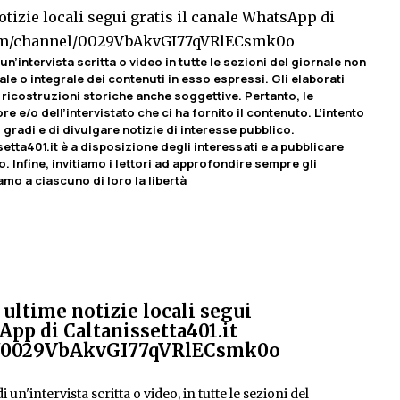
tizie locali segui gratis il canale WhatsApp di
com/channel/0029VbAkvGI77qVRlECsmk0o
un’intervista scritta o video in tutte le sezioni del giornale non
le o integrale dei contenuti in esso espressi. Gli elaborati
ricostruzioni storiche anche soggettive. Pertanto, le
e e/o dell’intervistato che ci ha fornito il contenuto. L’intento
 gradi e di divulgare notizie di interesse pubblico.
etta401.it è a disposizione degli interessati e a pubblicare
o. Infine, invitiamo i lettori ad approfondire sempre gli
amo a ciascuno di loro la libertà
ultime notizie locali segui
App di Caltanissetta401.it
el/0029VbAkvGI77qVRlECsmk0o
 un'intervista scritta o video, in tutte le sezioni del