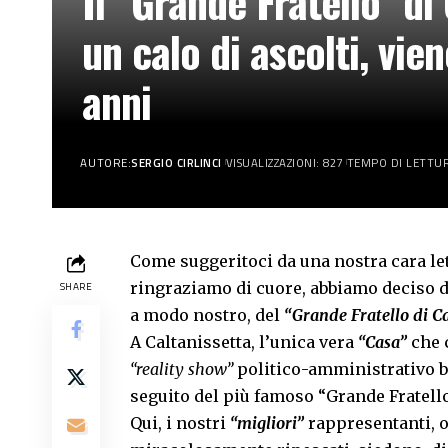
Il “Grande Fratello” di
un calo di ascolti, vi
anni
AUTORE:
SERGIO CIRLINCI
VISUALIZZAZIONI: 827
TEMPO DI LETTUR
Come suggeritoci da una nostra cara le
ringraziamo di cuore, abbiamo deciso di
SHARE
a modo nostro, del
“Grande Fratello di Ca
A Caltanissetta, l’unica vera
“Casa”
che 
“reality show”
politico-amministrativo b
seguito del più famoso “Grande Fratello”
Qui, i nostri
“migliori”
rappresentanti, o 