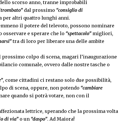
o dello scorso anno, tranne improbabili
“trombato”
dal prossimo
“consiglio di
a per altri quattro lunghi anni.
mmeno il potere del televoto, possono nominare
 osservare e sperare che lo
“spettacolo”
migliori,
arsi”
tra di loro per liberare una delle ambite
i il prossimo colpo di scena, magari l’inaugurazione
bilancio comunale, ovvero dalle nostre tasche o
e”
, come cittadini ci restano solo due possibilità,
lpo di scena, oppure, non potendo
“cambiare
tornare quando si potrà votare, non con il
affezionata lettrice, sperando che la prossima volta
io di via”
o un
“daspo”
. Ad Maiora!