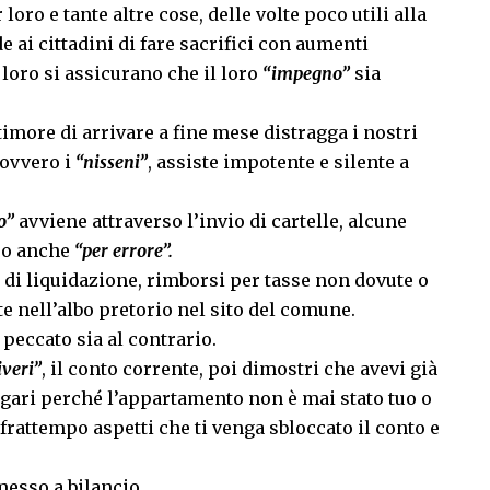
 loro e tante altre cose, delle volte poco utili alla
de ai cittadini di fare sacrifici con aumenti
 loro si assicurano che il loro
“impegno”
sia
timore di arrivare a fine mese distragga i nostri
 ovvero i
“nisseni”
, assiste impotente e silente a
o”
avviene attraverso l’invio di cartelle, alcune
o anche
“per errore”.
i di liquidazione, rimborsi per tasse non dovute o
e nell’albo pretorio nel sito del comune.
, peccato sia al contrario.
iveri”
, il conto corrente, poi dimostri che avevi già
agari perché l’appartamento non è mai stato tuo o
frattempo aspetti che ti venga sbloccato il conto e
 messo a bilancio.