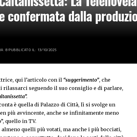
 Caltanissetta: La Telenovel
ene confermata dalla produzio
A: 8
PUBBLICATO IL: 13/10/2025
ttrice,
qui l’articolo
con il
“suggerimento”
, che
 rilassarci seguendo il suo consiglio e di parlare,
ltanissetta”.
conta è quella di Palazzo di Città, lì si svolge un
en più avvincente, anche se infinitamente meno
, quello in TV.
almeno quelli più votati, ma anche i più bocciati,