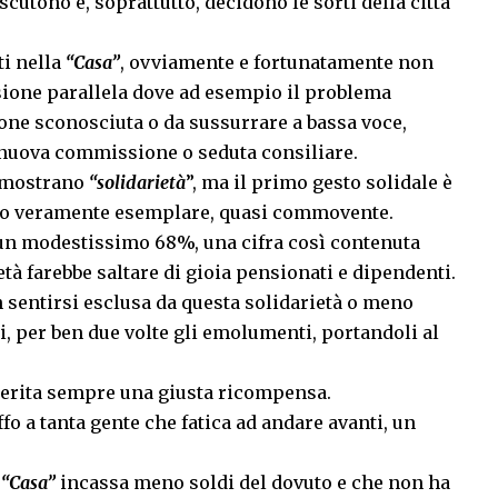
utono e, soprattutto, decidono le sorti della città
ti nella
“Casa”
, ovviamente e fortunatamente non
nsione parallela dove ad esempio il problema
one sconosciuta o da sussurrare a bassa voce,
nuova commissione o seduta consiliare.
n mostrano
“solidarietà
”, ma il primo gesto solidale è
tato veramente esemplare, quasi commovente.
 un modestissimo 68%, una cifra così contenuta
tà farebbe saltare di gioia pensionati e dipendenti.
 sentirsi esclusa da questa solidarietà o meno
, per ben due volte gli emolumenti, portandoli al
 merita sempre una giusta ricompensa.
fo a tanta gente che fatica ad andare avanti, un
a
“Casa”
incassa meno soldi del dovuto e che non ha