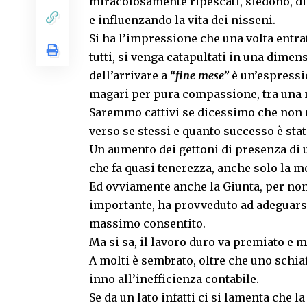
miracolosamente ripescati, siedono, disc
e influenzando la vita dei nisseni.
Si ha l’impressione che una volta entra
tutti, si venga catapultati in una dime
dell’arrivare a
“fine mese”
è un’espressi
magari per pura compassione, tra una 
Saremmo cattivi se dicessimo che no
verso se stessi e quanto successo è s
Un aumento dei gettoni di presenza di
che fa quasi tenerezza, anche solo la me
Ed ovviamente anche la Giunta, per non
importante, ha provveduto ad adeguarsi
massimo consentito.
Ma si sa, il lavoro duro va premiato e
A molti è sembrato, oltre che uno schiaf
inno all’inefficienza contabile.
Se da un lato infatti ci si lamenta che l