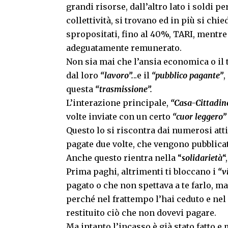
grandi risorse, dall’altro lato i soldi per
collettività, si trovano ed in più si chie
spropositati, fino al 40%, TARI, mentre
adeguatamente remunerato.
Non sia mai che l’ansia economica o il 
dal loro
“lavoro”.
..e il
“pubblico pagante”
,
questa
“trasmissione”.
L’interazione principale,
“Casa-Cittadin
volte inviate con un certo
“cuor leggero”
Questo lo si riscontra dai numerosi att
pagate due volte, che vengono pubblicat
Anche questo rientra nella “
solidarietà
“
Prima paghi, altrimenti ti bloccano i
“v
pagato o che non spettava a te farlo, m
perché nel frattempo l’hai ceduto e nel 
restituito ciò che non dovevi pagare.
Ma intanto l’incasso è già stato fatto e