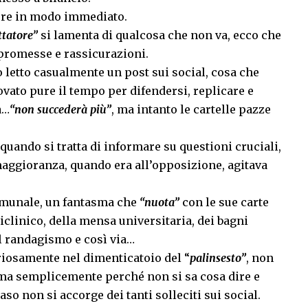
ere in modo immediato.
ttatore”
si lamenta di qualcosa che non va, ecco che
 promesse e rassicurazioni.
 letto casualmente un post sui social, cosa che
vato pure il tempo per difendersi, replicare e
a…
“non succederà più”
, ma intanto le cartelle pazze
quando si tratta di informare su questioni cruciali,
maggioranza, quando era all’opposizione, agitava
comunale, un fantasma che
“nuota”
con le sue carte
oliclinico, della mensa universitaria, dei bagni
ul randagismo e così via…
riosamente nel dimenticatoio del “
palinsesto”
, non
, ma semplicemente perché non si sa cosa dire e
aso non si accorge dei tanti solleciti sui social.