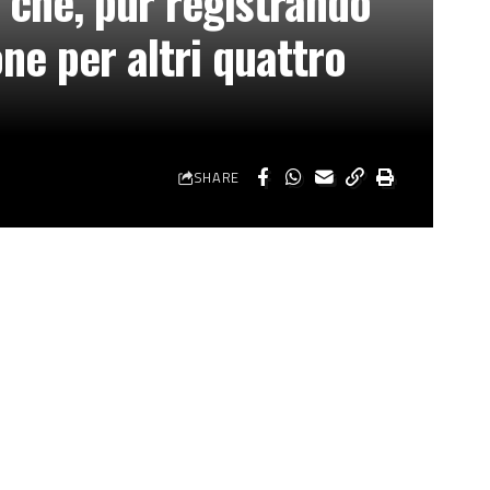
a che, pur registrando
ne per altri quattro
SHARE