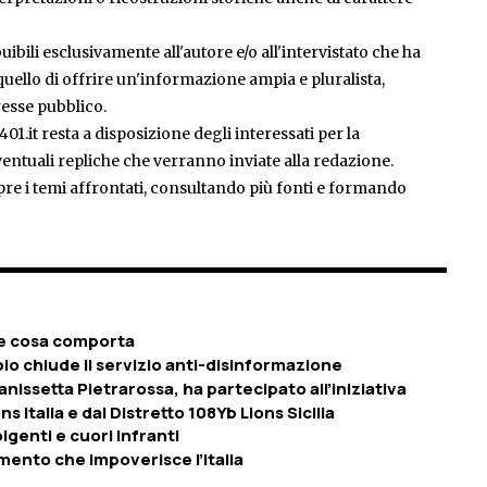
ibili esclusivamente all'autore e/o all'intervistato che ha
è quello di offrire un'informazione ampia e pluralista,
esse pubblico.
401.it resta a disposizione degli interessati per la
entuali repliche che verranno inviate alla redazione.
pre i temi affrontati, consultando più fonti e formando
è e cosa comporta
bio chiude il servizio anti-disinformazione
anissetta Pietrarossa, ha partecipato all’iniziativa
s Italia e dal Distretto 108Yb Lions Sicilia
lgenti e cuori infranti
llimento che impoverisce l’Italia