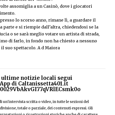
volte assomiglia a un Casinò, dove i giocatori
cimento.
 espresso lo scorso anno, rimane lì, a guardare il
 parte e si riempie dall’altra, chiedendosi se la
ducia o se sarà meglio votare un artista di strada,
simo di farlo, in fondo non ha chiesto a nessuno
 il suo spettacolo. A d Maiora
ultime notizie locali segui
App di Caltanissetta401.it
el/0029VbAkvGI77qVRlECsmk0o
 un'intervista scritta o video, in tutte le sezioni del
isione, totale o parziale, dei contenuti espressi. Gli
rpretazioni o ricostruzioni storiche anche di carattere