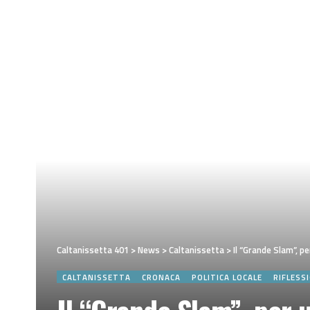
Caltanissetta 401
>
News
>
Caltanissetta
>
Il “Grande Slam”, per usa
CALTANISSETTA
CRONACA
POLITICA LOCALE
RIFLESS