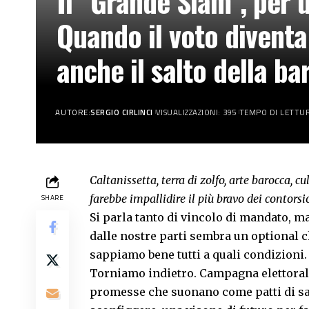
Il “Grande Slam”, per u
Quando il voto diventa
anche il salto della ba
AUTORE:
SERGIO CIRLINCI
VISUALIZZAZIONI: 395
TEMPO DI LETTUR
Caltanissetta, terra di zolfo, arte barocca, cu
farebbe impallidire il più bravo dei contorsi
SHARE
Si parla tanto di vincolo di mandato, m
dalle nostre parti sembra un optional c
sappiamo bene tutti a quali condizioni.
Torniamo indietro. Campagna elettorale 
promesse che suonano come patti di san