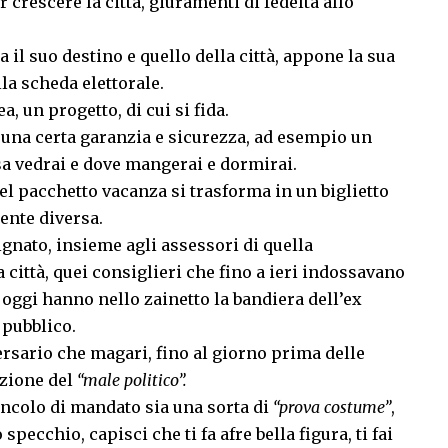
 crescere la città, giuramenti di fedeltà allo
da il suo destino e quello della città, appone la sua
la scheda elettorale.
, un progetto, di cui si fida.
una certa garanzia e sicurezza, ad esempio un
sa vedrai e dove mangerai e dormirai.
el pacchetto vacanza si trasforma in un biglietto
nte diversa.
gnato, insieme agli assessori di quella
città, quei consiglieri che fino a ieri indossavano
 oggi hanno nello zainetto la bandiera dell’ex
 pubblico.
rsario che magari, fino al giorno prima delle
azione del
“male politico”.
vincolo di mandato sia una sorta di
“prova costume”
,
 specchio, capisci che ti fa afre bella figura, ti fai