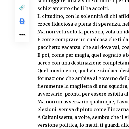
sconfiggere, una visone di futuro per far
schieramento che li ha accolti.
Il cittadino, con la solennità di chi affi
croce fiduciosa e piena di speranza, nel
Ma non vota solo la persona, vota un’idea
È come comprare un qualcosa che ti da 
pacchetto vacanza, che sai dove vai, co
E poi, come per magia, quel sognato e b
aereo con una destinazione completame
Quel movimento, quel vice sindaco desi
formazione che ambiva al governo della 
fieramente la maglietta di una squadra,
avversario, pronta per essere esibita al
Ma non un avversario qualunque, l’avve
elezioni, veniva dipinto come l’incarn
A Caltanissetta, a volte, sembra che il 
versione politica, lo metti, ti guardi allo