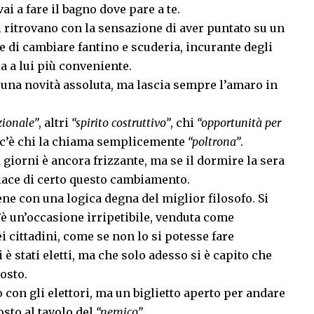
vai a fare il bagno dove pare a te.
 si ritrovano con la sensazione di aver puntato su un
e di cambiare fantino e scuderia, incurante degli
 a lui più conveniente.
una novità assoluta, ma lascia sempre l’amaro in
zionale”
, altri
“spirito costruttivo”
, chi
“opportunità per
 c’è chi la chiama semplicemente
“poltrona”
.
i giorni è ancora frizzante, ma se il dormire la sera
piace di certo questo cambiamento.
iene con una logica degna del miglior filosofo. Si
’è un’occasione irripetibile, venduta come
i cittadini, come se non lo si potesse fare
 stati eletti, ma che solo adesso si è capito che
osto.
 con gli elettori, ma un biglietto aperto per andare
sto al tavolo del
“nemico”.