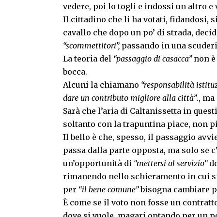
vedere, poi lo togli e indossi un altro e 
Il cittadino che li ha votati, fidandosi,
cavallo che dopo un po’ di strada, decid
“scommettitori”,
passando in una scuderia
La teoria del
“passaggio di casacca”
non è 
bocca.
Alcuni la chiamano
“responsabilità istitu
dare un contributo migliore alla città”
., ma
Sarà che l’aria di Caltanissetta in quest
soltanto con la trapuntina piace, non 
Il bello è che, spesso, il passaggio avv
passa dalla parte opposta, ma solo se c
un’opportunità di
“mettersi al servizio”
de
rimanendo nello schieramento in cui si è
per
“il bene comune”
bisogna cambiare p
È come se il voto non fosse un contratto
dove si vuole, magari optando per un po