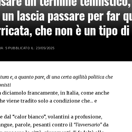
sare un termine tennistico, 
 un lascia passare per far q
rricata, che non è un tipo d
A: 5
PUBBLICATO IL: 23/05/2025
ltura e, a quanto pare, di una certa agilità politica che
onisti
a diciamolo francamente, in Italia, come anche
he viene tradito solo a condizione che… e
dal “calor bianco”, volantini a profusione,
gue, parole, pesanti contro il
“l’avversario”
da