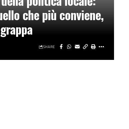
della politica locale:
uello che più conviene,
i grappa
SHARE