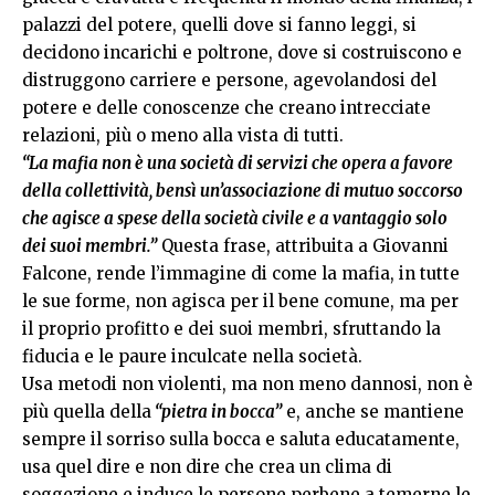
palazzi del potere, quelli dove si fanno leggi, si
decidono incarichi e poltrone, dove si costruiscono e
distruggono carriere e persone, agevolandosi del
potere e delle conoscenze che creano intrecciate
relazioni, più o meno alla vista di tutti.
“La mafia non è una società di servizi che opera a favore
della collettività, bensì un’associazione di mutuo soccorso
che agisce a spese della società civile e a vantaggio solo
dei suoi membri.”
Questa frase, attribuita a Giovanni
Falcone, rende l’immagine di come la mafia, in tutte
le sue forme, non agisca per il bene comune, ma per
il proprio profitto e dei suoi membri, sfruttando la
fiducia e le paure inculcate nella società.
Usa metodi non violenti, ma non meno dannosi, non è
più quella della
“pietra in bocca”
e, anche se mantiene
sempre il sorriso sulla bocca e saluta educatamente,
usa quel dire e non dire che crea un clima di
soggezione e induce le persone perbene a temerne le