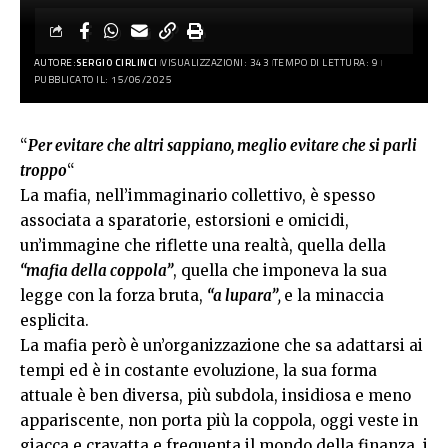
AUTORE:
SERGIO CIRLINCI
VISUALIZZAZIONI: 343
TEMPO DI LETTURA: 9
PUBBLICATO IL: 15/06/2025
“
Per evitare che altri sappiano, meglio evitare che si parli
troppo
“
La mafia, nell’immaginario collettivo, è spesso
associata a sparatorie, estorsioni e omicidi,
un’immagine che riflette una realtà, quella della
“mafia della coppola”
, quella che imponeva la sua
legge con la forza bruta,
“a lupara”
,
e la minaccia
esplicita.
La mafia però è un’organizzazione che sa adattarsi ai
tempi ed è in costante evoluzione, la sua forma
attuale è ben diversa, più subdola, insidiosa e meno
appariscente, non porta più la coppola, oggi veste in
giacca e cravatta e frequenta il mondo della finanza, i