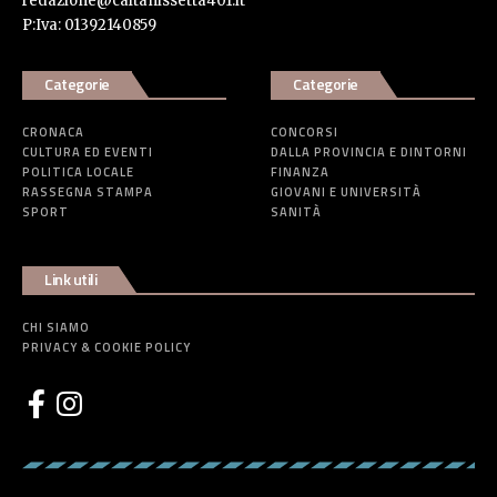
redazione@caltanissetta401.it
P:Iva: 01392140859
Categorie
Categorie
CRONACA
CONCORSI
CULTURA ED EVENTI
DALLA PROVINCIA E DINTORNI
POLITICA LOCALE
FINANZA
RASSEGNA STAMPA
GIOVANI E UNIVERSITÀ
SPORT
SANITÀ
Link utili
CHI SIAMO
PRIVACY & COOKIE POLICY