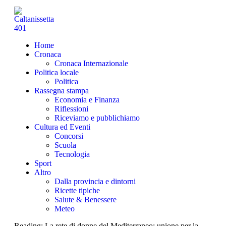
Home
Cronaca
Cronaca Internazionale
Politica locale
Politica
Rassegna stampa
Economia e Finanza
Riflessioni
Riceviamo e pubblichiamo
Cultura ed Eventi
Concorsi
Scuola
Tecnologia
Sport
Altro
Dalla provincia e dintorni
Ricette tipiche
Salute & Benessere
Meteo
Reading:
La rete di donne del Mediterraneo: unione per la