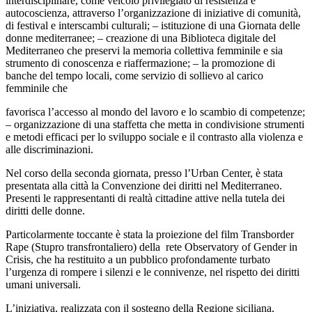
interdisciplinare, come veicolo privilegiato di resistenza e
autocoscienza, attraverso l’organizzazione di iniziative di comunità,
di festival e interscambi culturali; – istituzione di una Giornata delle
donne mediterranee; – creazione di una Biblioteca digitale del
Mediterraneo che preservi la memoria collettiva femminile e sia
strumento di conoscenza e riaffermazione; – la promozione di
banche del tempo locali, come servizio di sollievo al carico
femminile che
favorisca l’accesso al mondo del lavoro e lo scambio di competenze;
– organizzazione di una staffetta che metta in condivisione strumenti
e metodi efficaci per lo sviluppo sociale e il contrasto alla violenza e
alle discriminazioni.
Nel corso della seconda giornata, presso l’Urban Center, è stata
presentata alla città la Convenzione dei diritti nel Mediterraneo.
Presenti le rappresentanti di realtà cittadine attive nella tutela dei
diritti delle donne.
Particolarmente toccante è stata la proiezione del film Transborder
Rape (Stupro transfrontaliero) della rete Observatory of Gender in
Crisis, che ha restituito a un pubblico profondamente turbato
l’urgenza di rompere i silenzi e le connivenze, nel rispetto dei diritti
umani universali.
L’iniziativa, realizzata con il sostegno della Regione siciliana,