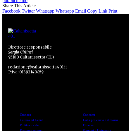
pubblichiamo
Share This Article
Facebook
Twitter
Whatsapp
Whatsapp
Email
Copy Link
Print
Direttore responsabile
Sergio Cirlinci
93100 Caltanissetta (CL)
redazione@caltanissetta401.it
P:Iva: 01392140859
Categorie
Categorie
Cronaca
Concorsi
Cultura ed Eventi
Dalla provincia e dintorni
Politica locale
Finanza
Rassegna stampa
Giovani e Università