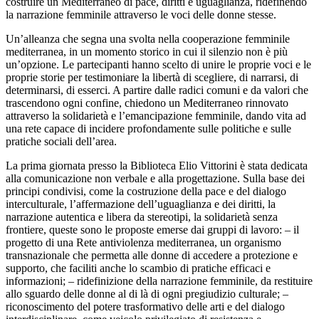
costruire un Mediterraneo di pace, diritti e uguaglianza, ridefinendo
la narrazione femminile attraverso le voci delle donne stesse.
Un’alleanza che segna una svolta nella cooperazione femminile
mediterranea, in un momento storico in cui il silenzio non è più
un’opzione. Le partecipanti hanno scelto di unire le proprie voci e le
proprie storie per testimoniare la libertà di scegliere, di narrarsi, di
determinarsi, di esserci. A partire dalle radici comuni e da valori che
trascendono ogni confine, chiedono un Mediterraneo rinnovato
attraverso la solidarietà e l’emancipazione femminile, dando vita ad
una rete capace di incidere profondamente sulle politiche e sulle
pratiche sociali dell’area.
La prima giornata presso la Biblioteca Elio Vittorini è stata dedicata
alla comunicazione non verbale e alla progettazione. Sulla base dei
principi condivisi, come la costruzione della pace e del dialogo
interculturale, l’affermazione dell’uguaglianza e dei diritti, la
narrazione autentica e libera da stereotipi, la solidarietà senza
frontiere, queste sono le proposte emerse dai gruppi di lavoro: – il
progetto di una Rete antiviolenza mediterranea, un organismo
transnazionale che permetta alle donne di accedere a protezione e
supporto, che faciliti anche lo scambio di pratiche efficaci e
informazioni; – ridefinizione della narrazione femminile, da restituire
allo sguardo delle donne al di là di ogni pregiudizio culturale; –
riconoscimento del potere trasformativo delle arti e del dialogo