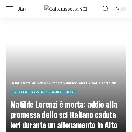
Aa
Caltanissetta 401
>
News
>
Cronaca
>
Matilde Lorenzi è morta: addio alla promessa dello sci italiano caduta ieri durante un allenamento in Alto Adige
CRONACA
RASSEGNA STAMPA
SPORT
Matilde Lorenzi è morta: addio alla
promessa dello sci italiano caduta
ieri durante un allenamento in Alto