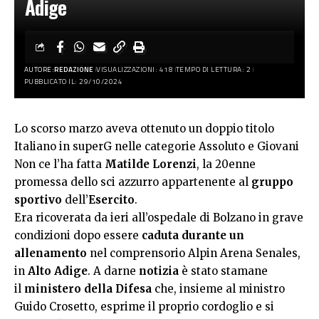
Adige
AUTORE:
REDAZIONE
VISUALIZZAZIONI: 418
TEMPO DI LETTURA: 2
PUBBLICATO IL: 29/10/2024
Lo scorso marzo aveva ottenuto un doppio titolo
Italiano in superG nelle categorie Assoluto e Giovani
Non ce l’ha fatta
Matilde Lorenzi
, la 20enne
promessa dello sci azzurro appartenente al
gruppo
sportivo
dell’
Esercito
.
Era ricoverata da ieri all’ospedale di Bolzano in grave
condizioni dopo essere
caduta durante un
allenamento
nel comprensorio Alpin Arena Senales,
in
Alto Adige
. A darne
notizia
è stato stamane
il
ministero della Difesa
che, insieme al ministro
Guido Crosetto, esprime il proprio cordoglio e si