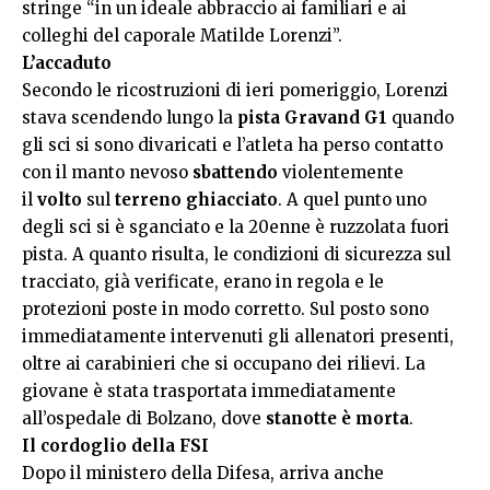
stringe “in un ideale abbraccio ai familiari e ai
colleghi del caporale Matilde Lorenzi”.
L’accaduto
Secondo le ricostruzioni di ieri pomeriggio, Lorenzi
stava scendendo lungo la
pista Gravand G1
quando
gli sci si sono divaricati e l’atleta ha perso contatto
con il manto nevoso
sbattendo
violentemente
il
volto
sul
terreno ghiacciato
. A quel punto uno
degli sci si è sganciato e la 20enne è ruzzolata fuori
pista. A quanto risulta, le condizioni di sicurezza sul
tracciato, già verificate, erano in regola e le
protezioni poste in modo corretto. Sul posto sono
immediatamente intervenuti gli allenatori presenti,
oltre ai carabinieri che si occupano dei rilievi. La
giovane è stata trasportata immediatamente
all’ospedale di Bolzano, dove
stanotte è morta
.
Il cordoglio della FSI
Dopo il ministero della Difesa, arriva anche