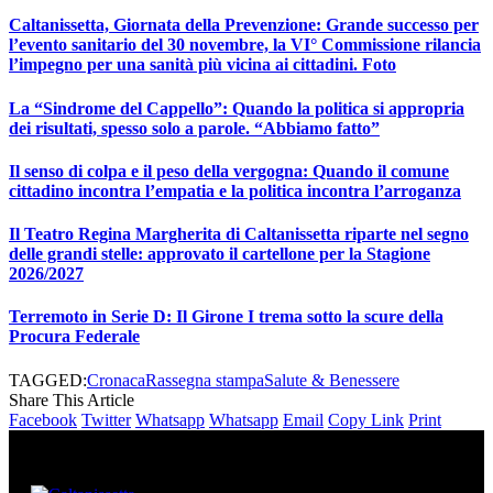
Caltanissetta, Giornata della Prevenzione: Grande successo per
l’evento sanitario del 30 novembre, la VI° Commissione rilancia
l’impegno per una sanità più vicina ai cittadini. Foto
La “Sindrome del Cappello”: Quando la politica si appropria
dei risultati, spesso solo a parole. “Abbiamo fatto”
Il senso di colpa e il peso della vergogna: Quando il comune
cittadino incontra l’empatia e la politica incontra l’arroganza
Il Teatro Regina Margherita di Caltanissetta riparte nel segno
delle grandi stelle: approvato il cartellone per la Stagione
2026/2027
Terremoto in Serie D: Il Girone I trema sotto la scure della
Procura Federale
TAGGED:
Cronaca
Rassegna stampa
Salute & Benessere
Share This Article
Facebook
Twitter
Whatsapp
Whatsapp
Email
Copy Link
Print