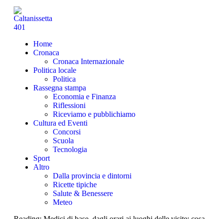
Home
Cronaca
Cronaca Internazionale
Politica locale
Politica
Rassegna stampa
Economia e Finanza
Riflessioni
Riceviamo e pubblichiamo
Cultura ed Eventi
Concorsi
Scuola
Tecnologia
Sport
Altro
Dalla provincia e dintorni
Ricette tipiche
Salute & Benessere
Meteo
Reading:
Medici di base, dagli orari ai luoghi delle visite: cosa