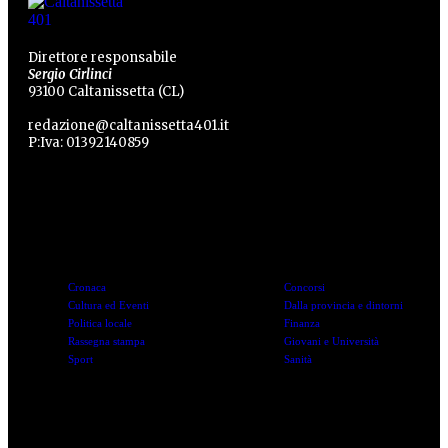
Direttore responsabile
Sergio Cirlinci
93100 Caltanissetta (CL)
redazione@caltanissetta401.it
P:Iva: 01392140859
Categorie
Categorie
Cronaca
Concorsi
Cultura ed Eventi
Dalla provincia e dintorni
Politica locale
Finanza
Rassegna stampa
Giovani e Università
Sport
Sanità