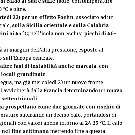
di caldo al Sud e sulle Isole
, con temperature
 °C e oltre.
rtedì 22) per un effetto Foehn
, associato ad un
rale,
sulla Sicilia orientale e sulla Calabria
ini ai 45 °C
; nell’isola non esclusi
picchi di 46-
erà ai margini dell’alta pressione, esposto al
o sull’Europa centrale.
altre fasi di instabilità anche marcata, con
e locali grandinate
.
regua, ma già mercoledì 23 un nuovo fronte
) si avvicinerà dalla Francia determinando un
nuovo
 settentrionali
.
si prospettano come due giornate con rischio di
perature subiranno un deciso calo, portandosi di
agionali con valori anche intorno ai
24-25 °C
. Il calo
a nel fine settimana
mettendo fine a questa