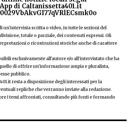
App di Caltanissetta401.it
el/0029VbAkvGI77qVRlECsmk0o
 un'intervista scritta o video, in tutte le sezioni del
isione, totale o parziale, dei contenuti espressi. Gli
rpretazioni o ricostruzioni storiche anche di carattere
ibili esclusivamente all'autore e/o all'intervistato che ha
è quello di offrire un'informazione ampia e pluralista,
esse pubblico.
401.it resta a disposizione degli interessati per la
entuali repliche che verranno inviate alla redazione.
pre i temi affrontati, consultando più fonti e formando