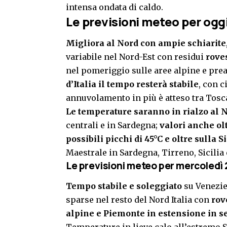
intensa ondata di caldo.
Le previsioni meteo per oggi
Migliora al Nord con ampie schiarite
variabile nel Nord-Est con residui
roves
nel pomeriggio sulle aree alpine e prea
d’Italia il tempo resterà stabile
, con c
annuvolamento in più è atteso tra Tosc
Le temperature saranno in rialzo al N
centrali e in Sardegna;
valori anche ol
possibili picchi di 45°C e oltre sulla S
Maestrale in Sardegna, Tirreno, Sicilia 
Le previsioni meteo per mercoledì 
Tempo stabile e soleggiato
su Venezie
sparse nel resto del Nord Italia con
rov
alpine e Piemonte in estensione in se
Temperature in lieve calo all’estremo S