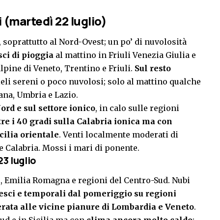
 (martedì 22 luglio)
, soprattutto al Nord-Ovest; un po’ di nuvolosità
ci di pioggia
al mattino in Friuli Venezia Giulia e
lpine di Veneto, Trentino e Friuli.
Sul resto
ieli sereni o poco nuvolosi; solo al mattino qualche
ana, Umbria e Lazio.
ord e sul settore ionico
, in calo sulle regioni
tre i 40 gradi sulla Calabria ionica ma con
icilia orientale
. Venti localmente moderati di
e Calabria. Mossi i mari di ponente.
23 luglio
, Emilia Romagna e regioni del Centro-Sud. Nubi
esci e temporali dal pomeriggio su regioni
rata alle vicine pianure di Lombardia e Veneto
.
ud e in Sicilia ma con
clima ancora molto caldo
;