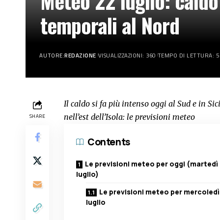
Meteo 22 luglio: caldo 
temporali al Nord
AUTORE:
REDAZIONE
VISUALIZZAZIONI: 360
TEMPO DI LETTURA: 5
Il caldo si fa più intenso oggi al Sud e in Sic
nell’est dell’Isola: le previsioni meteo
SHARE
Contents
Le previsioni meteo per oggi (martedì
luglio)
Le previsioni meteo per mercoledì
luglio