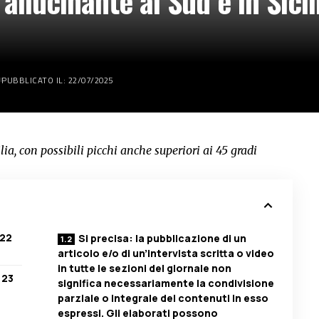
allucinante al Sud e in Sici
PUBBLICATO IL: 22/07/2025
ilia, con possibili picchi anche superiori ai 45 gradi
 22
Si precisa: la pubblicazione di un
articolo e/o di un’intervista scritta o video
in tutte le sezioni del giornale non
 23
significa necessariamente la condivisione
parziale o integrale dei contenuti in esso
espressi. Gli elaborati possono