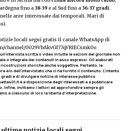
 Sardegna fino a
38-39
e al Sud fino a
36-37 gradi
.
nelle aree interessate dai temporali. Mari di
si.
tizie locali segui gratis il canale WhatsApp di
com/channel/0029VbAkvGI77qVRlECsmk0o
un’intervista scritta o video in tutte le sezioni del giornale non
le o integrale dei contenuti in esso espressi. Gli elaborati
ricostruzioni storiche anche soggettive. Pertanto, le
e e/o dell’intervistato che ci ha fornito il contenuto. L’intento
 gradi e di divulgare notizie di interesse pubblico.
etta401.it è a disposizione degli interessati e a pubblicare
o. Infine, invitiamo i lettori ad approfondire sempre gli
iamo a ciascuno di loro la libertà d’interpretazione.
ultime notizie locali segui