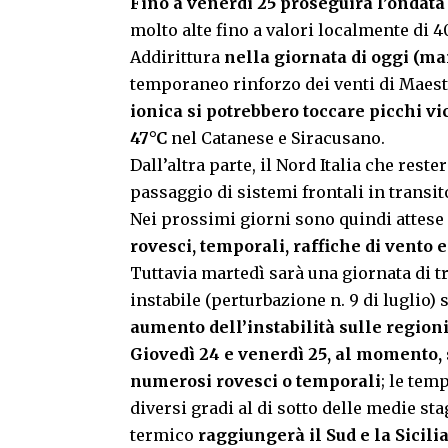
Fino a venerdì 25 proseguirà l’ondata 
molto alte fino a valori localmente di 40
Addirittura
nella giornata di oggi (ma
temporaneo rinforzo dei venti di Maest
ionica si potrebbero toccare picchi vic
47°C
nel Catanese e Siracusano.
Dall’altra parte, il Nord Italia che rest
passaggio di sistemi frontali in transit
Nei prossimi giorni sono quindi attese
rovesci, temporali, raffiche di vento 
Tuttavia martedì sarà una giornata di t
instabile (perturbazione n. 9 di luglio
aumento dell’instabilità sulle regioni
Giovedì 24 e venerdì 25, al momento, 
numerosi rovesci o temporali
; le tem
diversi gradi al di sotto delle medie st
termico
raggiungerà il Sud e la Sicili