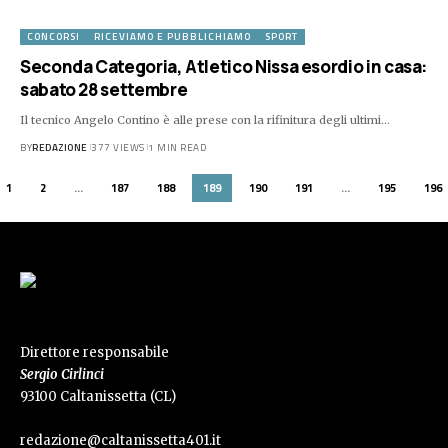
CONCORSI
RICEVIAMO E PUBBLICHIAMO
SPORT
Seconda Categoria, Atletico Nissa esordio in casa:
sabato 28 settembre
Il tecnico Angelo Contino è alle prese con la rifinitura degli ultimi…
BY
REDAZIONE
377 VIEWS
1 MIN READ
1
2
…
187
188
189
190
191
…
195
196
Direttore responsabile
Sergio Cirlinci
93100 Caltanissetta (CL)
redazione@caltanissetta401.it