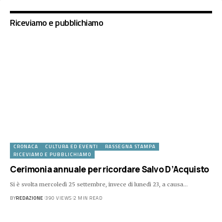
Riceviamo e pubblichiamo
CRONACA
CULTURA ED EVENTI
RASSEGNA STAMPA
RICEVIAMO E PUBBLICHIAMO
Cerimonia annuale per ricordare Salvo D’Acquisto
Si è svolta mercoledì 25 settembre, invece di lunedì 23, a causa…
BY
REDAZIONE
390 VIEWS
2 MIN READ