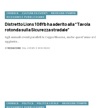
CRONACA
CULTURA ED EVENTI
RASSEGNA STAMPA
RICEVIAMO E PUBBLICHIAMO
Distretto Lions 108Yb ha aderito alla “Tavola
rotonda sulla Sicurezza stradale”
Agli annuali eventi paralleli la Coppa Nissena, anche quest’anno si è
aggiunta…
BY
REDAZIONE
364 VIEWS
3 MIN READ
CRONACA
POLITICA
POLITICA LOCALE
RASSEGNA STAMPA
RICEVIAMO E PUBBLICHIAMO