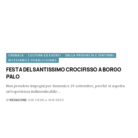
CRONACA
CULTURA ED EVENTI
DALLA PROVINCIA E DINTORNI
RICEVIAMO E PUBBLICHIAMO
FESTA DEL SANTISSIMO CROCIFISSO A BORGO
PALO
Non prendete impegni per domenica 29 settembre, perché vi aspetta
un’esperienza indimenticabile:…
BY
REDAZIONE
328 VIEWS
4 MIN READ