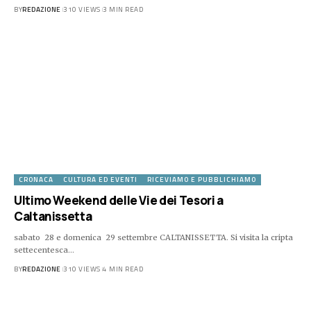
BY
REDAZIONE
310 VIEWS
3 MIN READ
CRONACA
CULTURA ED EVENTI
RICEVIAMO E PUBBLICHIAMO
Ultimo Weekend delle Vie dei Tesori a
Caltanissetta
sabato 28 e domenica 29 settembre CALTANISSETTA. Si visita la cripta
settecentesca…
BY
REDAZIONE
310 VIEWS
4 MIN READ