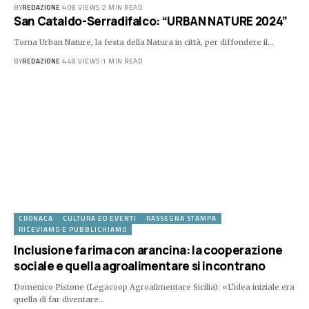
BY
REDAZIONE
408 VIEWS
2 MIN READ
San Cataldo-Serradifalco: “URBAN NATURE 2024”
Torna Urban Nature, la festa della Natura in città, per diffondere il…
BY
REDAZIONE
448 VIEWS
1 MIN READ
CRONACA
CULTURA ED EVENTI
RASSEGNA STAMPA
RICEVIAMO E PUBBLICHIAMO
Inclusione fa rima con arancina: la cooperazione
sociale e quella agroalimentare si incontrano
Domenico Pistone (Legacoop Agroalimentare Sicilia): «L’idea iniziale era
quella di far diventare…