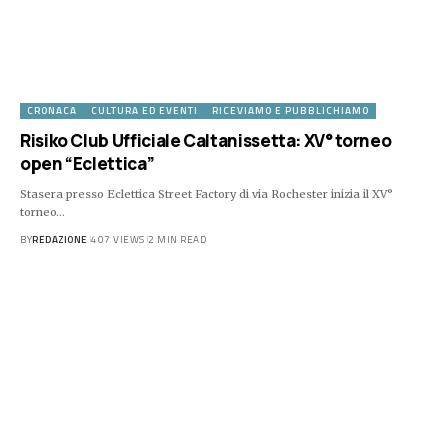
CRONACA
CULTURA ED EVENTI
RICEVIAMO E PUBBLICHIAMO
Risiko Club Ufficiale Caltanissetta: XV° torneo
open “Eclettica”
Stasera presso Eclettica Street Factory di via Rochester inizia il XV°
torneo…
BY
REDAZIONE
407 VIEWS
2 MIN READ