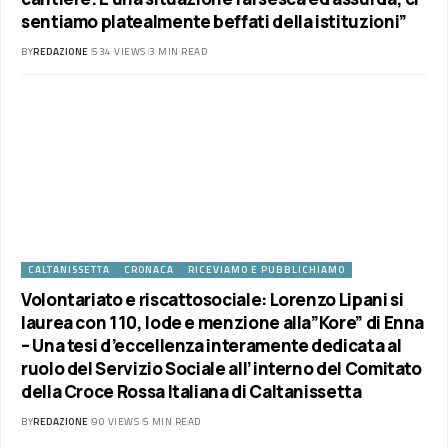
sentiamo platealmente beffati della istituzioni”
BY
REDAZIONE
534 VIEWS
3 MIN READ
CALTANISSETTA
CRONACA
RICEVIAMO E PUBBLICHIAMO
Volontariato e riscattosociale: Lorenzo Lipani si
laurea con 110, lode e menzione alla”Kore” di Enna
– Una tesi d’eccellenza interamente dedicata al
ruolo del Servizio Sociale all’interno del Comitato
della Croce Rossa Italiana di Caltanissetta
BY
REDAZIONE
90 VIEWS
5 MIN READ