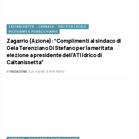
CALTANISSETTA
CRONACA
POLITICA LOCALE
RICEVIAMO E PUBBLICHIAMO
Zagarrio (Azione): “Complimenti al sindaco di
Gela Terenziano Di Stefano per la meritata
elezione a presidente dell’ATI Idrico di
Caltanissetta”
BY
REDAZIONE
324 VIEWS
3 MIN READ