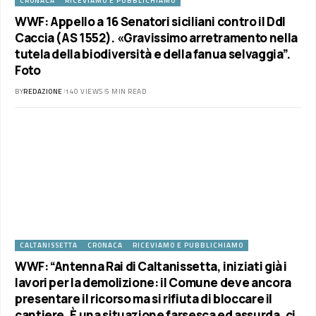
CRONACA
RICEVIAMO E PUBBLICHIAMO
WWF: Appello a 16 Senatori siciliani contro il Ddl
Caccia (AS 1552). «Gravissimo arretramento nella
tutela della biodiversità e della fanua selvaggia”.
Foto
BY
REDAZIONE
140 VIEWS
5 MIN READ
CALTANISSETTA
CRONACA
RICEVIAMO E PUBBLICHIAMO
WWF: “Antenna Rai di Caltanissetta, iniziati già i
lavori per la demolizione: il Comune deve ancora
presentare il ricorso ma si rifiuta di bloccare il
cantiere. È una situazione farsesca ed assurda, ci