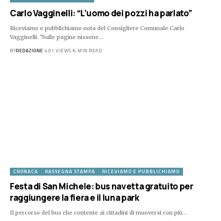
Carlo Vagginelli: “L’uomo dei pozzi ha parlato”
Riceviamo e pubblichiamo nota del Consigliere Comunale Carlo
Vagginelli. "Sulle pagine nissene…
BY
REDAZIONE
401 VIEWS
6 MIN READ
CRONACA
RASSEGNA STAMPA
RICEVIAMO E PUBBLICHIAMO
Festa di San Michele: bus navetta gratuito per
raggiungere la fiera e il luna park
Il percorso del bus che contente ai cittadini di muoversi con più…