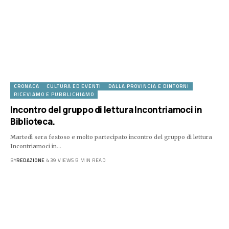
CRONACA
CULTURA ED EVENTI
DALLA PROVINCIA E DINTORNI
RICEVIAMO E PUBBLICHIAMO
Incontro del gruppo di lettura Incontriamoci in
Biblioteca.
Martedì sera festoso e molto partecipato incontro del gruppo di lettura
Incontriamoci in…
BY
REDAZIONE
439 VIEWS
3 MIN READ