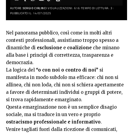
AUTORE:
SERGIO CIRLINCI
VISUALIZZAZIONI: 616
TEMPO DI LETTURA: 3
PUBBLICATO IL: 14/07/2025
Nel panorama pubblico, così come in molti altri
contesti professionali, assistiamo troppo spesso a
dinamiche di
esclusione
e
coalizione
che minano
alla base i principi di correttezza, trasparenza e
democrazia.
La logica del
“o con noi o contro di noi”
si
manifesta in modo subdolo ma efficace: chi non si
allinea, chi non loda, chi non si schiera apertamente
a favore di determinati individui o gruppi di potere,
si trova rapidamente emarginato.
Questa emarginazione non è un semplice disagio
sociale, ma si traduce in un vero e proprio
ostracismo professionale e informativo
.
Venire tagliati fuori dalla ricezione di comunicati,