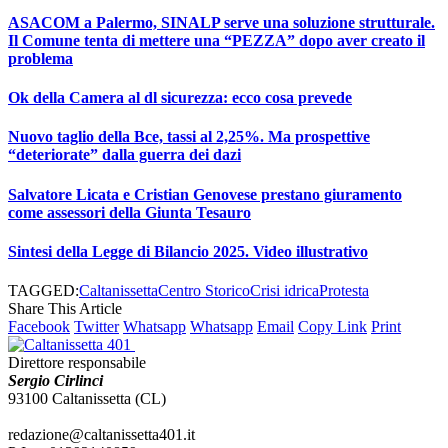
ASACOM a Palermo, SINALP serve una soluzione strutturale.
Il Comune tenta di mettere una “PEZZA” dopo aver creato il
problema
Ok della Camera al dl sicurezza: ecco cosa prevede
Nuovo taglio della Bce, tassi al 2,25%. Ma prospettive
“deteriorate” dalla guerra dei dazi
Salvatore Licata e Cristian Genovese prestano giuramento
come assessori della Giunta Tesauro
Sintesi della Legge di Bilancio 2025. Video illustrativo
TAGGED:
Caltanissetta
Centro Storico
Crisi idrica
Protesta
Share This Article
Facebook
Twitter
Whatsapp
Whatsapp
Email
Copy Link
Print
Direttore responsabile
Sergio Cirlinci
93100 Caltanissetta (CL)
redazione@caltanissetta401.it