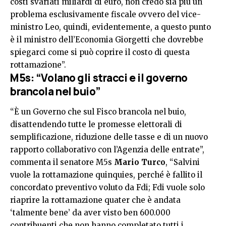
costi svariati miliardi di euro, non credo sia più un
problema esclusivamente fiscale ovvero del vice-
ministro Leo, quindi, evidentemente, a questo punto
è il ministro dell’Economia Giorgetti che dovrebbe
spiegarci come si può coprire il costo di questa
rottamazione”.
M5s: “Volano gli stracci e il governo
brancola nel buio”
“È un Governo che sul Fisco brancola nel buio,
disattendendo tutte le promesse elettorali di
semplificazione, riduzione delle tasse e di un nuovo
rapporto collaborativo con l’Agenzia delle entrate”,
commenta il senatore M5s
Mario Turco
, “Salvini
vuole la rottamazione quinquies, perché è fallito il
concordato preventivo voluto da Fdi; Fdi vuole solo
riaprire la rottamazione quater che è andata
‘talmente bene’ da aver visto ben 600.000
contribuenti che non hanno completato tutti i