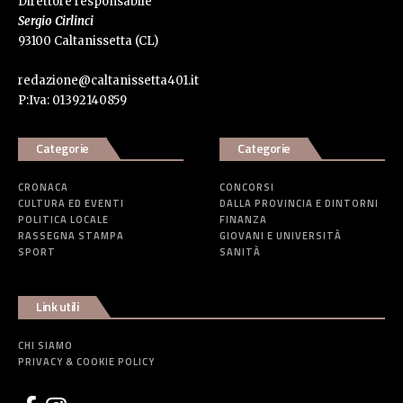
Direttore responsabile
Sergio Cirlinci
93100 Caltanissetta (CL)
redazione@caltanissetta401.it
P:Iva: 01392140859
Categorie
Categorie
CRONACA
CONCORSI
CULTURA ED EVENTI
DALLA PROVINCIA E DINTORNI
POLITICA LOCALE
FINANZA
RASSEGNA STAMPA
GIOVANI E UNIVERSITÀ
SPORT
SANITÀ
Link utili
CHI SIAMO
PRIVACY & COOKIE POLICY