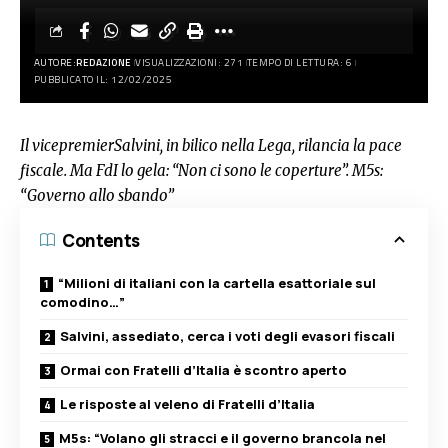
AUTORE:
REDAZIONE
VISUALIZZAZIONI: 271
TEMPO DI LETTURA: 6
PUBBLICATO IL: 12/02/2025
Il vicepremierSalvini, in bilico nella Lega, rilancia la pace
fiscale. Ma FdI lo gela: “Non ci sono le coperture”. M5s:
“Governo allo sbando”
Contents
“Milioni di italiani con la cartella esattoriale sul
comodino…”
Salvini, assediato, cerca i voti degli evasori fiscali
Ormai con Fratelli d’Italia è scontro aperto
Le risposte al veleno di Fratelli d’Italia
M5s: “Volano gli stracci e il governo brancola nel