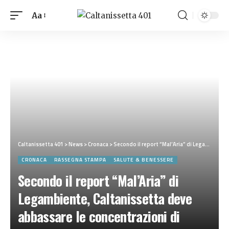
Aa
Caltanissetta 401
>
News
>
Cronaca
>
Secondo il report “Mal’Aria” di Legambiente, Caltanissetta deve abbassare le concentrazioni di polveri del 9%
CRONACA
RASSEGNA STAMPA
SALUTE & BENESSERE
Secondo il report “Mal’Aria” di
Legambiente, Caltanissetta deve
abbassare le concentrazioni di