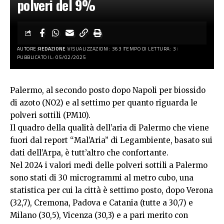
polveri del 9%
AUTORE:
REDAZIONE
VISUALIZZAZIONI: 363
TEMPO DI LETTURA: 3
PUBBLICATO IL: 05/02/2025
Palermo, al secondo posto dopo Napoli per biossido
di azoto (NO2) e al settimo per quanto riguarda le
polveri sottili (PM10).
Il quadro della qualità dell’aria di Palermo che viene
fuori dal report “Mal’Aria” di Legambiente, basato sui
dati dell’Arpa, è tutt’altro che confortante.
Nel 2024 i valori medi delle polveri sottili a Palermo
sono stati di 30 microgrammi al metro cubo, una
statistica per cui la città è settimo posto, dopo Verona
(32,7), Cremona, Padova e Catania (tutte a 30,7) e
Milano (30,5), Vicenza (30,3) e a pari merito con