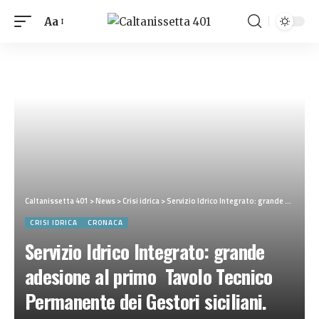
Aa
Caltanissetta 401
>
News
>
Crisi idrica
>
Servizio Idrico Integrato: grande adesione al primo Tavolo Tecnico Permanente dei Gestori siciliani. “Uniti per rafforzare il servizio pubblico e tutelare i cittadini”
CRISI IDRICA
CRONACA
Servizio Idrico Integrato: grande
adesione al primo Tavolo Tecnico
Permanente dei Gestori siciliani.