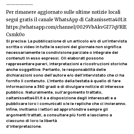
——————
Per rimanere aggiornato sulle ultime notizie locali
segui gratis il canale WhatsApp di Caltanissetta401.it
https://whatsapp.com/channel/0029VbAkvGI77qVRlE
Csmk0o
Si precisa
:
La pubblicazione di un articolo e/o di un’intervista
scritta o video in tutte le sezioni del giornale non significa
necessariamente la condivisione parziale o integrale dei
contenuti in esso espressi. Gli elaborati possono
rappresentare pareri, interpretazioni e ricostruzioni storiche
anche soggettive. Pertanto, le responsabilità delle
dichiarazioni sono dell’autore e/o dell’intervistato che ci ha
fornito il contenuto. L’intento della testata è quello di fare
informazione a 360 gradi e di divulgare notizie di interesse
pubblico. Naturalmente, sull’argomento trattato,
caltanissetta401.it è a disposizione degli interessati e a
pubblicare loro i comunicati o/e le repliche che ci invieranno.
Infine, invitiamo i lettori ad approfondire sempre gli
argomenti trattati, a consultare più fonti e lasciamo a
ciascuno di loro la libertà
d’interpretazione.