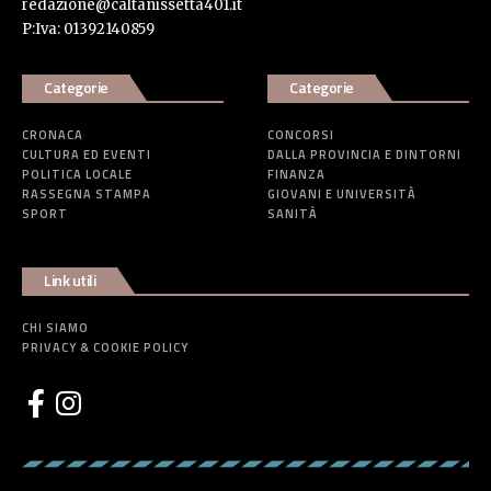
redazione@caltanissetta401.it
P:Iva: 01392140859
Categorie
Categorie
CRONACA
CONCORSI
CULTURA ED EVENTI
DALLA PROVINCIA E DINTORNI
POLITICA LOCALE
FINANZA
RASSEGNA STAMPA
GIOVANI E UNIVERSITÀ
SPORT
SANITÀ
Link utili
CHI SIAMO
PRIVACY & COOKIE POLICY