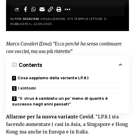
AUTORE:
REDAZIONE
VISUALIZZAZIONI: 575
TEMPO DI LETTURA: 5
PUBBLICATO IL: 22/05/2025
Marco Cavaleri (Ema): “Ecco perchè ha senso continuare
con vaccini, ma uso più ristretto”
Contents
Cosa sappiamo della variante LP.8.1
I sintomi
“Il virus è cambiato un po’ meno di quanto è
successo negli anni passati”
Allarme per la nuova variante Covid
. “LP.8.1 sta
facendo aumentare i casi in Asia, a Singapore e Hong
Kong ma anche in Europa e in Italia.